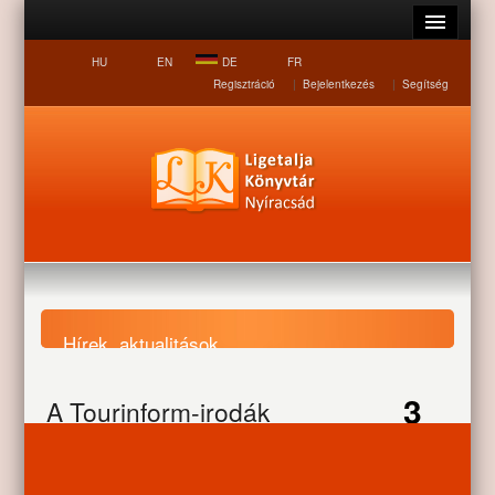
HU
EN
DE
FR
Regisztráció
|
Bejelentkezés
|
Segítség
Hírek, aktualitások
3
A Tourinform-irodák
Nyitólap
Hírek, aktualitások
A Tourinform-irodák
ajánlják
JUL
ajánlják
Országos programok.