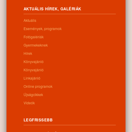
Letöltés
AKTUÁLIS HÍREK, GALÉRIÁK
Aktuális
Események, programok
Fotógalériák
0
Gyermekeknek
Hírek
Kapcsolódó anyagok
Könyvajánló
Könyvajánló
Nem található kapcsolódó anyag
Linkajánló
Online programok
Újságcikkek
Kategóriák:
Egyéb
Videók
LEGFRISSEBB