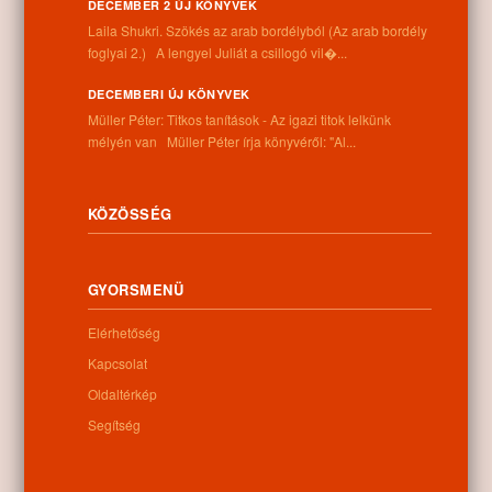
Információk
DECEMBER 2 ÚJ KÖNYVEK
Laila Shukri. Szökés ​az arab bordélyból (Az arab bordély
foglyai 2.) A lengyel Juliát a csillogó vil�...
Cím:
4262 Nyíracsád, Kassai u. 4.
DECEMBERI ÚJ KÖNYVEK
Telefon:
Müller Péter: Titkos tanítások - Az igazi titok lelkünk
+36 52 206 031
mélyén van Müller Péter írja könyvéről: "Al...
Nyitva tartás:
Hétfő: 9:00-12:00 13:00-16:30
Kedd: 9:00-12:00 13:00-16:30
Szerda: 9:00-12:00 13:00-16:30
KÖZÖSSÉG
Csütörtök: 9:00-12:00 13:00-16:30
Péntek: 9:00-12:00 13:00-16:30
Szombat: 9:00-12:00
GYORSMENÜ
Vasárnap: zárva
Elérhetőség
Kapcsolat
Hírlevél
Oldaltérkép
Segítség