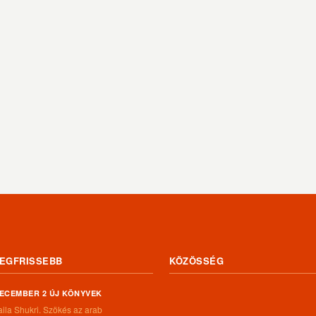
EGFRISSEBB
KÖZÖSSÉG
ECEMBER 2 ÚJ KÖNYVEK
aila Shukri. Szökés ​az arab