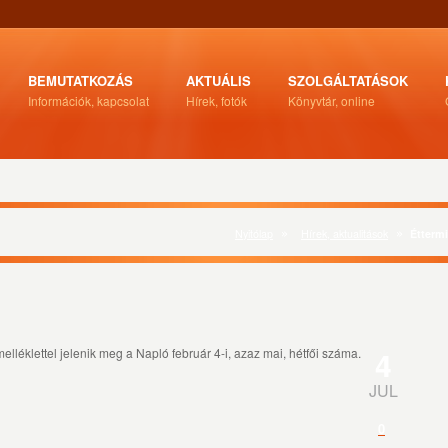
BEMUTATKOZÁS
AKTUÁLIS
SZOLGÁLTATÁSOK
Információk, kapcsolat
Hírek, fotók
Könyvtár, online
Nyitólap
Hírek, aktualitások
Éttermi
4
lléklettel jelenik meg a Napló február 4-i, azaz mai, hétfői száma.
JUL
0