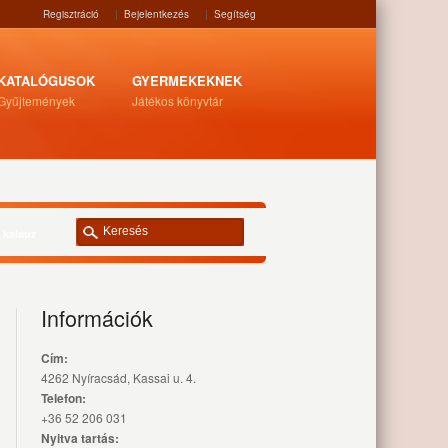
Regisztráció
|
Bejelentkezés
|
Segítség
KATALÓGUSOK
GYERMEKEKNEK
Gyűjtemények
Játékos könyvtár
 kalauz
Információk
Cím:
4262 Nyíracsád, Kassai u. 4.
Telefon:
+36 52 206 031
Nyitva tartás: