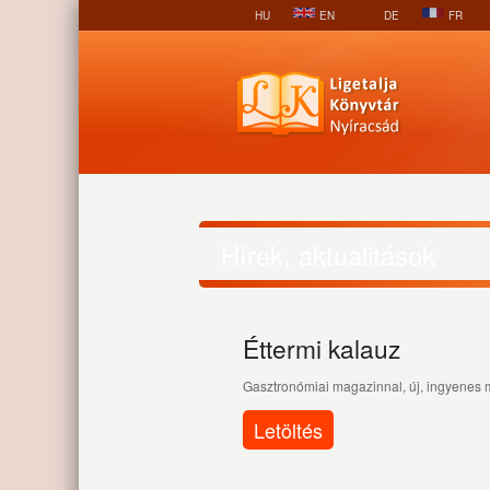
HU
EN
DE
FR
Hírek, aktualitások
Éttermi kalauz
Gasztronómiai magazinnal, új, ingyenes me
Letöltés