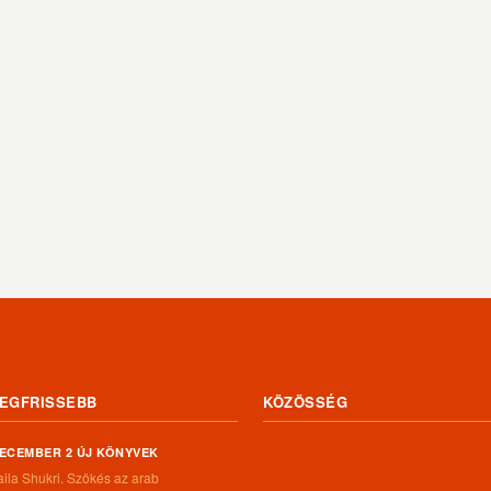
EGFRISSEBB
KÖZÖSSÉG
ECEMBER 2 ÚJ KÖNYVEK
aila Shukri. Szökés ​az arab