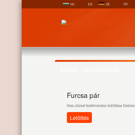
HU
EN
DE
FR
Hírek, aktualitások
Furcsa pár
Kiss József festőművész kiállítása Debre
Letöltés