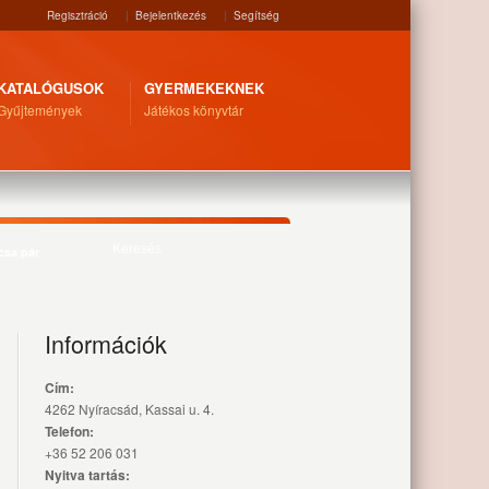
Regisztráció
|
Bejelentkezés
|
Segítség
KATALÓGUSOK
GYERMEKEKNEK
Gyűjtemények
Játékos könyvtár
csa pár
Információk
Cím:
4262 Nyíracsád, Kassai u. 4.
Telefon:
+36 52 206 031
Nyitva tartás: