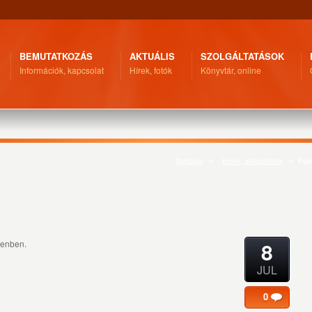
BEMUTATKOZÁS
AKTUÁLIS
SZOLGÁLTATÁSOK
Információk, kapcsolat
Hírek, fotók
Könyvtár, online
Nyitólap
Hírek, aktualitások
Fur
8
cenben.
JUL
0