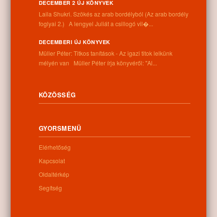
DECEMBER 2 ÚJ KÖNYVEK
Laila Shukri. Szökés ​az arab bordélyból (Az arab bordély
Információk
foglyai 2.) A lengyel Juliát a csillogó vil�...
DECEMBERI ÚJ KÖNYVEK
Cím:
Müller Péter: Titkos tanítások - Az igazi titok lelkünk
4262 Nyíracsád, Kassai u. 4.
mélyén van Müller Péter írja könyvéről: "Al...
Telefon:
+36 52 206 031
Nyitva tartás:
Hétfő: 9:00-12:00 13:00-16:30
KÖZÖSSÉG
Kedd: 9:00-12:00 13:00-16:30
Szerda: 9:00-12:00 13:00-16:30
Csütörtök: 9:00-12:00 13:00-16:30
GYORSMENÜ
Péntek: 9:00-12:00 13:00-16:30
Szombat: 9:00-12:00
Elérhetőség
Vasárnap: zárva
Kapcsolat
Oldaltérkép
Segítség
Hírlevél