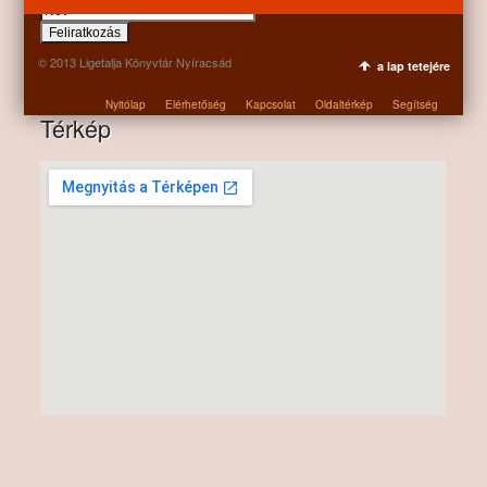
© 2013 Ligetalja Könyvtár Nyíracsád
a lap tetejére
Nyitólap
Elérhetőség
Kapcsolat
Oldaltérkép
Segítség
Térkép