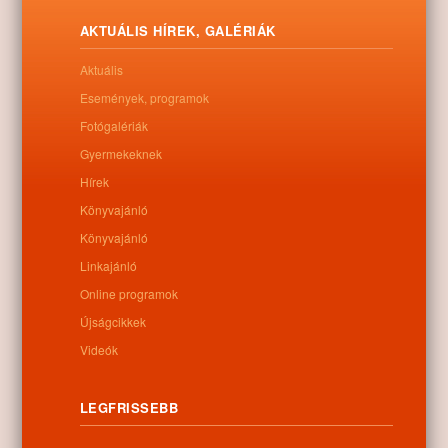
betyár is járt menekülése közben Nyíracsádon, ahol a
Füveskertben élő rokonai élelemmel és borral látták el.
AKTUÁLIS HÍREK, GALÉRIÁK
Letöltés
Aktuális
Események, programok
Fotógalériák
Gyermekeknek
0
Hírek
Könyvajánló
Kapcsolódó anyagok
Könyvajánló
Linkajánló
Nem található kapcsolódó anyag
Online programok
Újságcikkek
Videók
Kategóriák:
Egyéb
LEGFRISSEBB