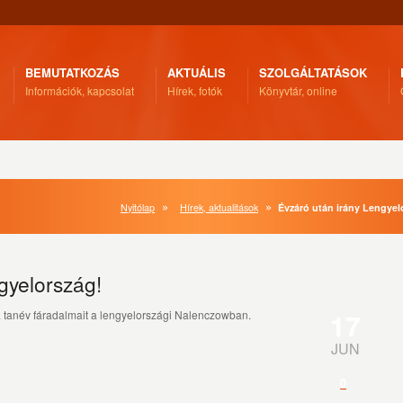
BEMUTATKOZÁS
AKTUÁLIS
SZOLGÁLTATÁSOK
Információk, kapcsolat
Hírek, fotók
Könyvtár, online
Nyitólap
Hírek, aktualitások
Évzáró után irány Lengyel
gyelország!
17
a tanév fáradalmait a lengyelországi Nalenczowban.
JUN
0