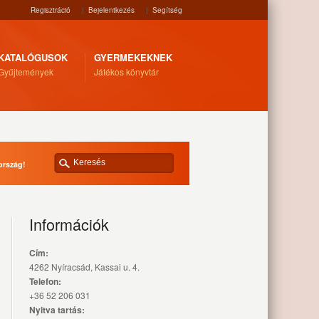
Regisztráció
|
Bejelentkezés
|
Segítség
KATALÓGUSOK
GYERMEKEKNEK
Gyűjtemények
Játékos könyvtár
ország!
Információk
Cím:
4262 Nyíracsád, Kassai u. 4.
Telefon:
+36 52 206 031
Nyitva tartás: