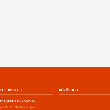
EGFRISSEBB
KÖZÖSSÉG
ECEMBER 2 ÚJ KÖNYVEK
aila Shukri. Szökés ​az arab