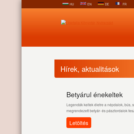
HU
EN
DE
FR
Hírek, aktualitások
Betyárul énekeltek
Legendák keltek életre a népdalok, bús,
megrendezett betyár- és pásztordalok fesz
Letöltés