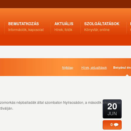
BEMUTATKOZÁS
AKTUÁLIS
SZOLGÁLTATÁSOK
Információk, kapcsolat
Hírek, fotók
Könyvtár, online
Nyitólap
Hírek, aktualitások
Betyárul én
20
 szomorkás népballadák által szombaton Nyíracsádon, a második alkalommal
tiválján.
JUN
0