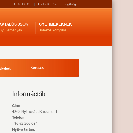
Regisztráció
|
Bejelentkezés
|
Segítség
KATALÓGUSOK
GYERMEKEKNEK
Gyűjtemények
Játékos könyvtár
ekeltek
Információk
Cím:
4262 Nyíracsád, Kassai u. 4.
Telefon:
+36 52 206 031
Nyitva tartás: