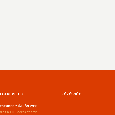
EGFRISSEBB
KÖZÖSSÉG
ECEMBER 2 ÚJ KÖNYVEK
aila Shukri. Szökés ​az arab