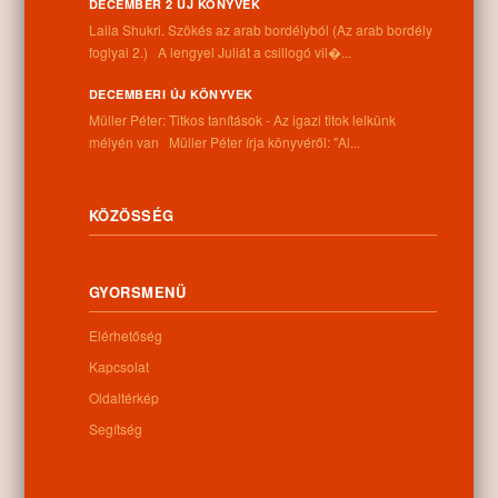
DECEMBER 2 ÚJ KÖNYVEK
Cím:
Laila Shukri. Szökés ​az arab bordélyból (Az arab bordély
4262 Nyíracsád, Kassai u. 4.
foglyai 2.) A lengyel Juliát a csillogó vil�...
Telefon:
+36 52 206 031
DECEMBERI ÚJ KÖNYVEK
Nyitva tartás:
Müller Péter: Titkos tanítások - Az igazi titok lelkünk
Hétfő: 9:00-12:00 13:00-16:30
mélyén van Müller Péter írja könyvéről: "Al...
Kedd: 9:00-12:00 13:00-16:30
Szerda: 9:00-12:00 13:00-16:30
Csütörtök: 9:00-12:00 13:00-16:30
KÖZÖSSÉG
Péntek: 9:00-12:00 13:00-16:30
Szombat: 9:00-12:00
Vasárnap: zárva
GYORSMENÜ
Elérhetőség
Hírlevél
Kapcsolat
Oldaltérkép
Segítség