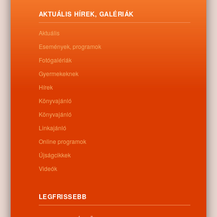
Letöltés
AKTUÁLIS HÍREK, GALÉRIÁK
Aktuális
Események, programok
0
Fotógalériák
Gyermekeknek
Kapcsolódó anyagok
Hírek
Könyvajánló
Nem található kapcsolódó anyag
Könyvajánló
Linkajánló
Online programok
Kategóriák:
Egyéb
Újságcikkek
Videók
LEGFRISSEBB
Információk