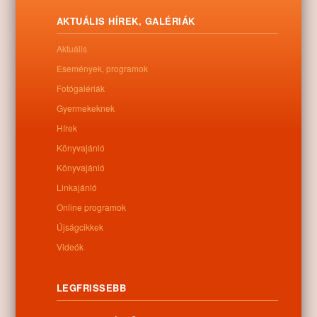
Nyírség mezőgazdasága, ipara, szolgáltatása
AKTUÁLIS HÍREK, GALÉRIÁK
Letöltés
Aktuális
Események, programok
Fotógalériák
0
Gyermekeknek
Hírek
Kapcsolódó anyagok
Könyvajánló
Könyvajánló
Nem található kapcsolódó anyag
Linkajánló
Online programok
Újságcikkek
Videók
Kategóriák:
Egyéb
LEGFRISSEBB