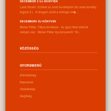
DECEMBER 2 ÚJ KÖNYVEK
Információk
Laila Shukri. Szökés ​az arab bordélyból (Az arab bordély
foglyai 2.) A lengyel Juliát a csillogó vil�...
Cím:
4262 Nyíracsád, Kassai u. 4.
DECEMBERI ÚJ KÖNYVEK
Telefon:
Müller Péter: Titkos tanítások - Az igazi titok lelkünk
+36 52 206 031
mélyén van Müller Péter írja könyvéről: "Al...
Nyitva tartás:
Hétfő: 9:00-12:00 13:00-16:30
Kedd: 9:00-12:00 13:00-16:30
KÖZÖSSÉG
Szerda: 9:00-12:00 13:00-16:30
Csütörtök: 9:00-12:00 13:00-16:30
Péntek: 9:00-12:00 13:00-16:30
GYORSMENÜ
Szombat: 9:00-12:00
Vasárnap: zárva
Elérhetőség
Kapcsolat
Oldaltérkép
Hírlevél
Segítség