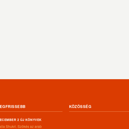
EGFRISSEBB
KÖZÖSSÉG
ECEMBER 2 ÚJ KÖNYVEK
aila Shukri. Szökés ​az arab