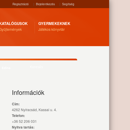
Regisztráció
|
Bejelentkezés
|
Segítség
KATALÓGUSOK
GYERMEKEKNEK
Gyűjtemények
Játékos könyvtár
Edina
Információk
Cím:
4262 Nyíracsád, Kassai u. 4.
Telefon:
+36 52 206 031
Nyitva tartás: