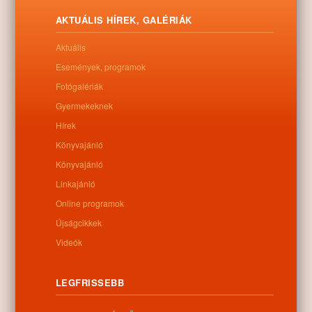
Letöltés
AKTUÁLIS HÍREK, GALÉRIÁK
Aktuális
Események, programok
0
Fotógalériák
Gyermekeknek
Kapcsolódó anyagok
Hírek
Könyvajánló
Nem található kapcsolódó anyag
Könyvajánló
Linkajánló
Online programok
Kategóriák:
Egyéb
Újságcikkek
Videók
LEGFRISSEBB
Információk