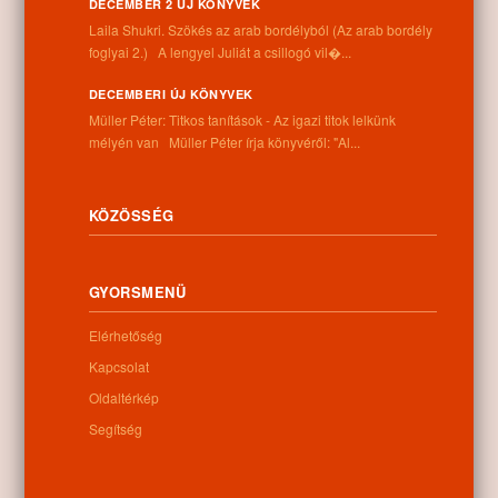
DECEMBER 2 ÚJ KÖNYVEK
Cím:
Laila Shukri. Szökés ​az arab bordélyból (Az arab bordély
4262 Nyíracsád, Kassai u. 4.
foglyai 2.) A lengyel Juliát a csillogó vil�...
Telefon:
+36 52 206 031
DECEMBERI ÚJ KÖNYVEK
Nyitva tartás:
Müller Péter: Titkos tanítások - Az igazi titok lelkünk
Hétfő: 9:00-12:00 13:00-16:30
mélyén van Müller Péter írja könyvéről: "Al...
Kedd: 9:00-12:00 13:00-16:30
Szerda: 9:00-12:00 13:00-16:30
Csütörtök: 9:00-12:00 13:00-16:30
KÖZÖSSÉG
Péntek: 9:00-12:00 13:00-16:30
Szombat: 9:00-12:00
Vasárnap: zárva
GYORSMENÜ
Elérhetőség
Hírlevél
Kapcsolat
Oldaltérkép
Segítség