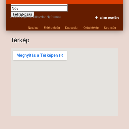
© 2013 Ligetalja Könyvtár Nyíracsád
a lap tetejére
Nyitólap
Elérhetőség
Kapcsolat
Oldaltérkép
Segítség
Térkép