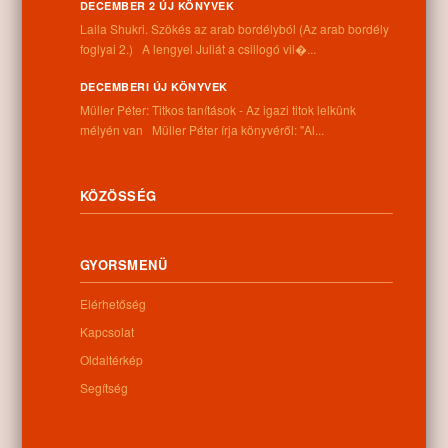
DECEMBER 2 ÚJ KÖNYVEK
Laila Shukri. Szökés ​az arab bordélyból (Az arab bordély
foglyai 2.) A lengyel Juliát a csillogó vil�...
Információk
DECEMBERI ÚJ KÖNYVEK
Cím:
Müller Péter: Titkos tanítások - Az igazi titok lelkünk
4262 Nyíracsád, Kassai u. 4.
mélyén van Müller Péter írja könyvéről: "Al...
Telefon:
+36 52 206 031
Nyitva tartás:
KÖZÖSSÉG
Hétfő: 9:00-12:00 13:00-16:30
Kedd: 9:00-12:00 13:00-16:30
Szerda: 9:00-12:00 13:00-16:30
GYORSMENÜ
Csütörtök: 9:00-12:00 13:00-16:30
Péntek: 9:00-12:00 13:00-16:30
Elérhetőség
Szombat: 9:00-12:00
Vasárnap: zárva
Kapcsolat
Oldaltérkép
Segítség
Hírlevél