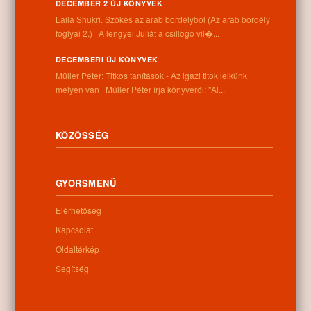
DECEMBER 2 ÚJ KÖNYVEK
Információk
Laila Shukri. Szökés ​az arab bordélyból (Az arab bordély
foglyai 2.) A lengyel Juliát a csillogó vil�...
Cím:
DECEMBERI ÚJ KÖNYVEK
4262 Nyíracsád, Kassai u. 4.
Müller Péter: Titkos tanítások - Az igazi titok lelkünk
Telefon:
mélyén van Müller Péter írja könyvéről: "Al...
+36 52 206 031
Nyitva tartás:
Hétfő: 9:00-12:00 13:00-16:30
Kedd: 9:00-12:00 13:00-16:30
KÖZÖSSÉG
Szerda: 9:00-12:00 13:00-16:30
Csütörtök: 9:00-12:00 13:00-16:30
Péntek: 9:00-12:00 13:00-16:30
GYORSMENÜ
Szombat: 9:00-12:00
Vasárnap: zárva
Elérhetőség
Kapcsolat
Oldaltérkép
Hírlevél
Segítség