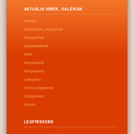
legjobban a zsűrinek.
AKTUÁLIS HÍREK, GALÉRIÁK
Letöltés
Aktuális
Események, programok
Fotógalériák
Gyermekeknek
0
Hírek
Könyvajánló
Kapcsolódó anyagok
Könyvajánló
Nem található kapcsolódó anyag
Linkajánló
Online programok
Újságcikkek
Videók
Kategóriák:
Egyéb
LEGFRISSEBB