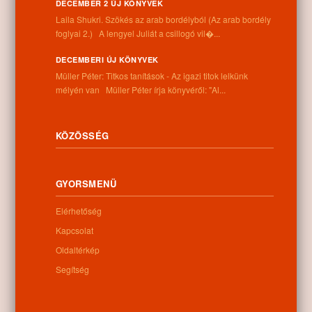
Információk
DECEMBER 2 ÚJ KÖNYVEK
Laila Shukri. Szökés ​az arab bordélyból (Az arab bordély
foglyai 2.) A lengyel Juliát a csillogó vil�...
Cím:
4262 Nyíracsád, Kassai u. 4.
DECEMBERI ÚJ KÖNYVEK
Telefon:
Müller Péter: Titkos tanítások - Az igazi titok lelkünk
+36 52 206 031
mélyén van Müller Péter írja könyvéről: "Al...
Nyitva tartás:
Hétfő: 9:00-12:00 13:00-16:30
Kedd: 9:00-12:00 13:00-16:30
Szerda: 9:00-12:00 13:00-16:30
KÖZÖSSÉG
Csütörtök: 9:00-12:00 13:00-16:30
Péntek: 9:00-12:00 13:00-16:30
Szombat: 9:00-12:00
GYORSMENÜ
Vasárnap: zárva
Elérhetőség
Kapcsolat
Hírlevél
Oldaltérkép
Segítség