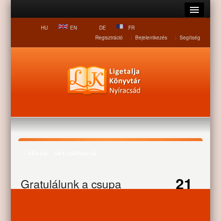
HU
EN
DE
FR
Regisztráció
|
Bejelentkezés
|
Segítség
Hírek, aktualitások
21
Gratulálunk a csupa
Nyitólap
Hírek, aktualitások
Gratulálunk a csupa
ötösöknek
JUN
ötösöknek
Gratulálunk a csupa ötösöknek.