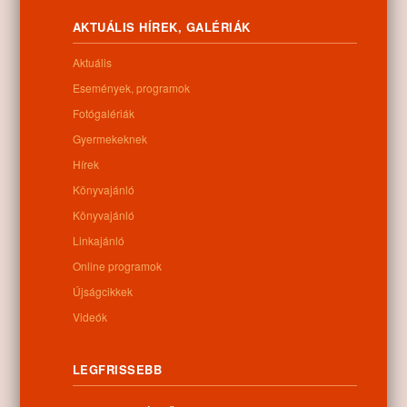
Letöltés
AKTUÁLIS HÍREK, GALÉRIÁK
Aktuális
Események, programok
Fotógalériák
0
Gyermekeknek
Hírek
Kapcsolódó anyagok
Könyvajánló
Könyvajánló
Nem található kapcsolódó anyag
Linkajánló
Online programok
Újságcikkek
Kategóriák:
Egyéb
Videók
LEGFRISSEBB