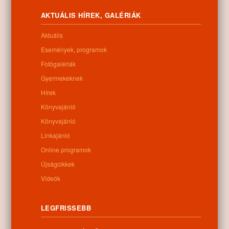
Letöltés
AKTUÁLIS HÍREK, GALÉRIÁK
Aktuális
Események, programok
Fotógalériák
0
Gyermekeknek
Hírek
Kapcsolódó anyagok
Könyvajánló
Nem található kapcsolódó anyag
Könyvajánló
Linkajánló
Online programok
Újságcikkek
Kategóriák:
Egyéb
Videók
LEGFRISSEBB