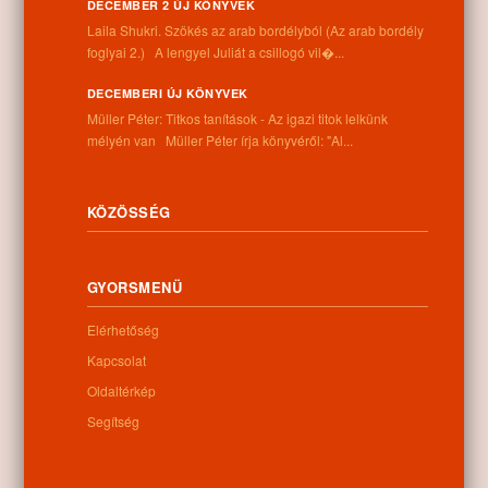
Információk
DECEMBER 2 ÚJ KÖNYVEK
Laila Shukri. Szökés ​az arab bordélyból (Az arab bordély
Cím:
foglyai 2.) A lengyel Juliát a csillogó vil�...
4262 Nyíracsád, Kassai u. 4.
Telefon:
DECEMBERI ÚJ KÖNYVEK
+36 52 206 031
Müller Péter: Titkos tanítások - Az igazi titok lelkünk
Nyitva tartás:
mélyén van Müller Péter írja könyvéről: "Al...
Hétfő: 9:00-12:00 13:00-16:30
Kedd: 9:00-12:00 13:00-16:30
Szerda: 9:00-12:00 13:00-16:30
KÖZÖSSÉG
Csütörtök: 9:00-12:00 13:00-16:30
Péntek: 9:00-12:00 13:00-16:30
Szombat: 9:00-12:00
GYORSMENÜ
Vasárnap: zárva
Elérhetőség
Kapcsolat
Hírlevél
Oldaltérkép
Segítség