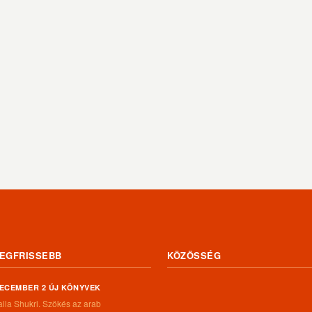
EGFRISSEBB
KÖZÖSSÉG
ECEMBER 2 ÚJ KÖNYVEK
aila Shukri. Szökés ​az arab