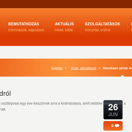
BEMUTATKOZÁS
AKTUÁLIS
SZOLGÁLTATÁSOK
Információk, kapcsolat
Hírek, fotók
Könyvtár, online
Nyitólap
Hírek, aktualitások
Darulesen jártak A
dról
26
c osztályosai egy éve készülnek arra a kirándulásra, amit október elején tettek a
nak.
JUN
0