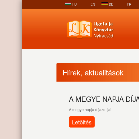
HU
EN
DE
FR
Hírek, aktualitások
A MEGYE NAPJA DÍJ
A megye napja díjazottjai.
Letöltés