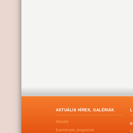
AKTUÁLIS HÍREK, GALÉRIÁK
L
Aktuális
D
Események, programok
L