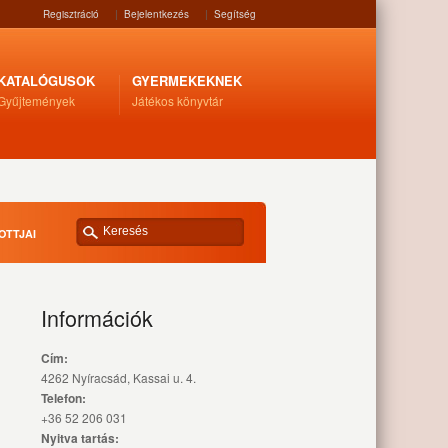
Regisztráció
|
Bejelentkezés
|
Segítség
KATALÓGUSOK
GYERMEKEKNEK
Gyűjtemények
Játékos könyvtár
OTTJAI
Információk
Cím:
4262 Nyíracsád, Kassai u. 4.
Telefon:
+36 52 206 031
Nyitva tartás: