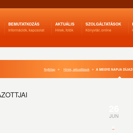
BEMUTATKOZÁS
AKTUÁLIS
SZOLGÁLTATÁSOK
Információk, kapcsolat
Hírek, fotók
Könyvtár, online
Nyitólap
Hírek, aktualitások
A MEGYE NAPJA DÍJAZ
AZOTTJAI
26
JUN
0