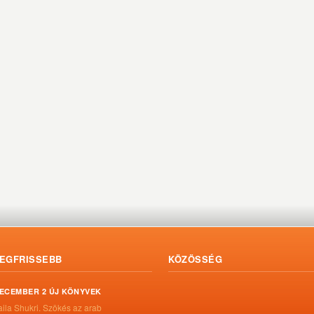
EGFRISSEBB
KÖZÖSSÉG
ECEMBER 2 ÚJ KÖNYVEK
aila Shukri. Szökés ​az arab