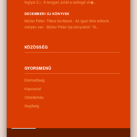
foglyai 2.) A lengyel Juliát a csillogó vil�...
Cím:
4262 Nyíracsád, Kassai u. 4.
DECEMBERI ÚJ KÖNYVEK
Telefon:
Müller Péter: Titkos tanítások - Az igazi titok lelkünk
+36 52 206 031
mélyén van Müller Péter írja könyvéről: "Al...
Nyitva tartás:
Hétfő: 9:00-12:00 13:00-16:30
Kedd: 9:00-12:00 13:00-16:30
KÖZÖSSÉG
Szerda: 9:00-12:00 13:00-16:30
Csütörtök: 9:00-12:00 13:00-16:30
Péntek: 9:00-12:00 13:00-16:30
GYORSMENÜ
Szombat: 9:00-12:00
Vasárnap: zárva
Elérhetőség
Kapcsolat
Oldaltérkép
Hírlevél
Segítség