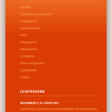
Letöltés
Aktuális
Események, programok
Fotógalériák
0
Gyermekeknek
Hírek
Kapcsolódó anyagok
Könyvajánló
Könyvajánló
Nem található kapcsolódó anyag
Linkajánló
Online programok
Újságcikkek
Videók
Kategóriák:
Egyéb
LEGFRISSEBB
DECEMBER 2 ÚJ KÖNYVEK
Információk
Laila Shukri. Szökés ​az arab bordélyból (Az arab bordély