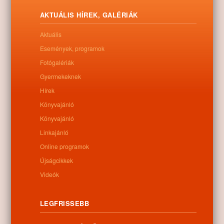
egy-egy pici karácsonyt.
AKTUÁLIS HÍREK, GALÉRIÁK
Letöltés
Aktuális
Események, programok
Fotógalériák
0
Gyermekeknek
Hírek
Kapcsolódó anyagok
Könyvajánló
Könyvajánló
Nem található kapcsolódó anyag
Linkajánló
Online programok
Újságcikkek
Videók
Kategóriák:
Egyéb
LEGFRISSEBB