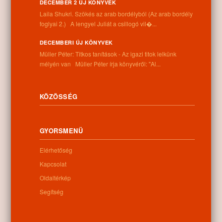
DECEMBER 2 ÚJ KÖNYVEK
Információk
Laila Shukri. Szökés ​az arab bordélyból (Az arab bordély
foglyai 2.) A lengyel Juliát a csillogó vil�...
Cím:
4262 Nyíracsád, Kassai u. 4.
DECEMBERI ÚJ KÖNYVEK
Telefon:
Müller Péter: Titkos tanítások - Az igazi titok lelkünk
+36 52 206 031
mélyén van Müller Péter írja könyvéről: "Al...
Nyitva tartás:
Hétfő: 9:00-12:00 13:00-16:30
Kedd: 9:00-12:00 13:00-16:30
KÖZÖSSÉG
Szerda: 9:00-12:00 13:00-16:30
Csütörtök: 9:00-12:00 13:00-16:30
Péntek: 9:00-12:00 13:00-16:30
GYORSMENÜ
Szombat: 9:00-12:00
Vasárnap: zárva
Elérhetőség
Kapcsolat
Oldaltérkép
Hírlevél
Segítség