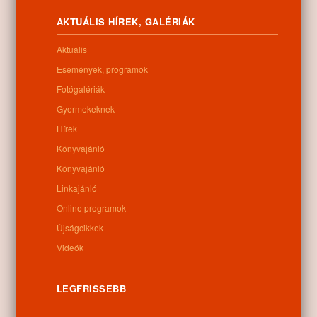
hírmondói, buckák, lápok, ligetes erdők váltják egymást. Ahol a
falvak története a középkorig nyúlik visza.
AKTUÁLIS HÍREK, GALÉRIÁK
Letöltés
Aktuális
Események, programok
Fotógalériák
Gyermekeknek
0
Hírek
Könyvajánló
Kapcsolódó anyagok
Könyvajánló
Linkajánló
Nem található kapcsolódó anyag
Online programok
Újságcikkek
Videók
Kategóriák:
Egyéb
LEGFRISSEBB