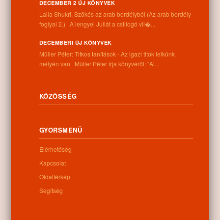
DECEMBER 2 ÚJ KÖNYVEK
Laila Shukri. Szökés ​az arab bordélyból (Az arab bordély
Információk
foglyai 2.) A lengyel Juliát a csillogó vil�...
DECEMBERI ÚJ KÖNYVEK
Cím:
Müller Péter: Titkos tanítások - Az igazi titok lelkünk
4262 Nyíracsád, Kassai u. 4.
mélyén van Müller Péter írja könyvéről: "Al...
Telefon:
+36 52 206 031
Nyitva tartás:
Hétfő: 9:00-12:00 13:00-16:30
KÖZÖSSÉG
Kedd: 9:00-12:00 13:00-16:30
Szerda: 9:00-12:00 13:00-16:30
Csütörtök: 9:00-12:00 13:00-16:30
GYORSMENÜ
Péntek: 9:00-12:00 13:00-16:30
Szombat: 9:00-12:00
Elérhetőség
Vasárnap: zárva
Kapcsolat
Oldaltérkép
Segítség
Hírlevél