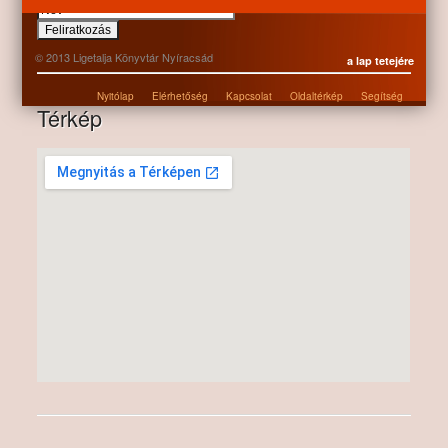
© 2013 Ligetalja Könyvtár Nyíracsád
a lap tetejére
Nyitólap
Elérhetőség
Kapcsolat
Oldaltérkép
Segítség
Térkép