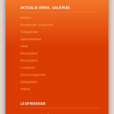
Letöltés
AKTUÁLIS HÍREK, GALÉRIÁK
Aktuális
Események, programok
Fotógalériák
0
Gyermekeknek
Hírek
Kapcsolódó anyagok
Könyvajánló
Nem található kapcsolódó anyag
Könyvajánló
Linkajánló
Online programok
Újságcikkek
Kategóriák:
Egyéb
Videók
LEGFRISSEBB