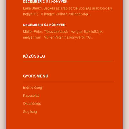
Információk
DECEMBER 2 ÚJ KÖNYVEK
Laila Shukri. Szökés ​az arab bordélyból (Az arab bordély
Cím:
foglyai 2.) A lengyel Juliát a csillogó vil�...
4262 Nyíracsád, Kassai u. 4.
Telefon:
DECEMBERI ÚJ KÖNYVEK
+36 52 206 031
Müller Péter: Titkos tanítások - Az igazi titok lelkünk
Nyitva tartás:
mélyén van Müller Péter írja könyvéről: "Al...
Hétfő: 9:00-12:00 13:00-16:30
Kedd: 9:00-12:00 13:00-16:30
Szerda: 9:00-12:00 13:00-16:30
KÖZÖSSÉG
Csütörtök: 9:00-12:00 13:00-16:30
Péntek: 9:00-12:00 13:00-16:30
Szombat: 9:00-12:00
GYORSMENÜ
Vasárnap: zárva
Elérhetőség
Kapcsolat
Hírlevél
Oldaltérkép
Segítség