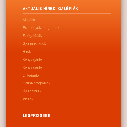
pedagógusnapon.
AKTUÁLIS HÍREK, GALÉRIÁK
Letöltés
Aktuális
Események, programok
Fotógalériák
0
Gyermekeknek
Hírek
Kapcsolódó anyagok
Könyvajánló
Könyvajánló
Nem található kapcsolódó anyag
Linkajánló
Online programok
Újságcikkek
Videók
Kategóriák:
Egyéb
LEGFRISSEBB