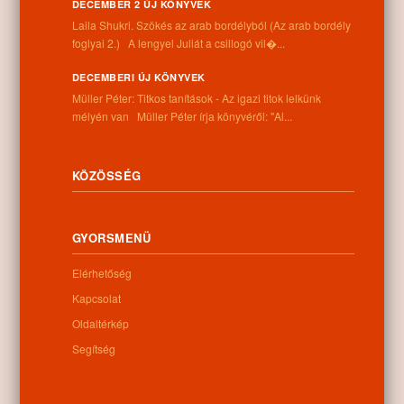
DECEMBER 2 ÚJ KÖNYVEK
Információk
Laila Shukri. Szökés ​az arab bordélyból (Az arab bordély
foglyai 2.) A lengyel Juliát a csillogó vil�...
Cím:
4262 Nyíracsád, Kassai u. 4.
DECEMBERI ÚJ KÖNYVEK
Telefon:
Müller Péter: Titkos tanítások - Az igazi titok lelkünk
+36 52 206 031
mélyén van Müller Péter írja könyvéről: "Al...
Nyitva tartás:
Hétfő: 9:00-12:00 13:00-16:30
Kedd: 9:00-12:00 13:00-16:30
KÖZÖSSÉG
Szerda: 9:00-12:00 13:00-16:30
Csütörtök: 9:00-12:00 13:00-16:30
Péntek: 9:00-12:00 13:00-16:30
GYORSMENÜ
Szombat: 9:00-12:00
Vasárnap: zárva
Elérhetőség
Kapcsolat
Oldaltérkép
Hírlevél
Segítség