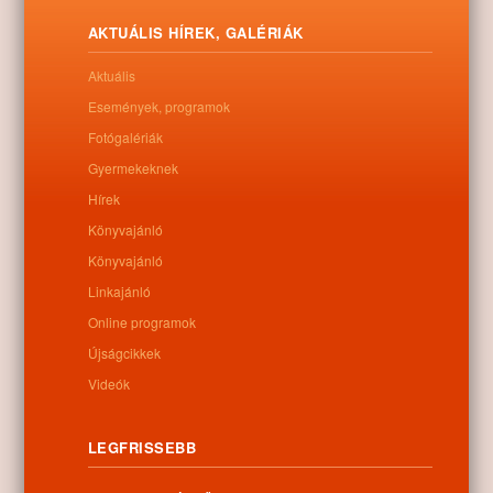
Letöltés
AKTUÁLIS HÍREK, GALÉRIÁK
Aktuális
Események, programok
Fotógalériák
0
Gyermekeknek
Hírek
Kapcsolódó anyagok
Könyvajánló
Könyvajánló
Nem található kapcsolódó anyag
Linkajánló
Online programok
Újságcikkek
Kategóriák:
Egyéb
Videók
LEGFRISSEBB