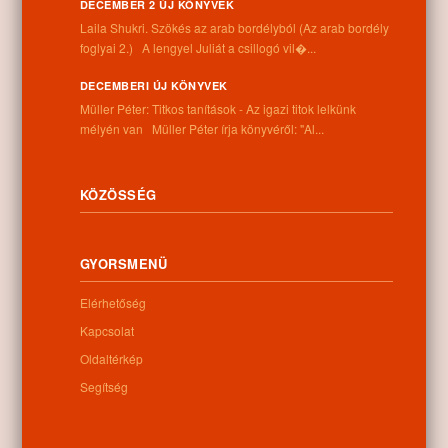
Információk
DECEMBER 2 ÚJ KÖNYVEK
Laila Shukri. Szökés ​az arab bordélyból (Az arab bordély
foglyai 2.) A lengyel Juliát a csillogó vil�...
Cím:
4262 Nyíracsád, Kassai u. 4.
DECEMBERI ÚJ KÖNYVEK
Telefon:
Müller Péter: Titkos tanítások - Az igazi titok lelkünk
+36 52 206 031
mélyén van Müller Péter írja könyvéről: "Al...
Nyitva tartás:
Hétfő: 9:00-12:00 13:00-16:30
Kedd: 9:00-12:00 13:00-16:30
Szerda: 9:00-12:00 13:00-16:30
KÖZÖSSÉG
Csütörtök: 9:00-12:00 13:00-16:30
Péntek: 9:00-12:00 13:00-16:30
Szombat: 9:00-12:00
GYORSMENÜ
Vasárnap: zárva
Elérhetőség
Kapcsolat
Hírlevél
Oldaltérkép
Segítség