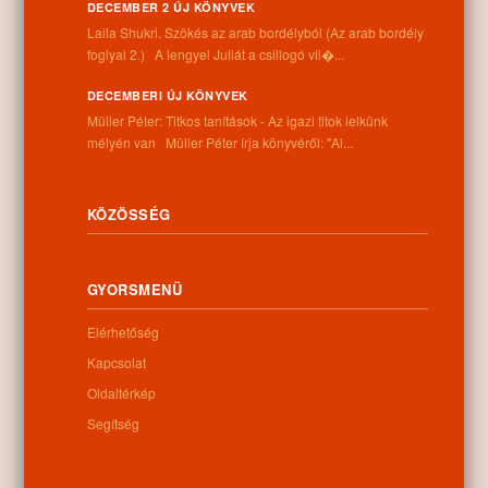
DECEMBER 2 ÚJ KÖNYVEK
Laila Shukri. Szökés ​az arab bordélyból (Az arab bordély
foglyai 2.) A lengyel Juliát a csillogó vil�...
DECEMBERI ÚJ KÖNYVEK
Információk
Müller Péter: Titkos tanítások - Az igazi titok lelkünk
mélyén van Müller Péter írja könyvéről: "Al...
Cím:
4262 Nyíracsád, Kassai u. 4.
Telefon:
KÖZÖSSÉG
+36 52 206 031
Nyitva tartás:
Hétfő: 9:00-12:00 13:00-16:30
GYORSMENÜ
Kedd: 9:00-12:00 13:00-16:30
Szerda: 9:00-12:00 13:00-16:30
Elérhetőség
Csütörtök: 9:00-12:00 13:00-16:30
Péntek: 9:00-12:00 13:00-16:30
Kapcsolat
Szombat: 9:00-12:00
Oldaltérkép
Vasárnap: zárva
Segítség