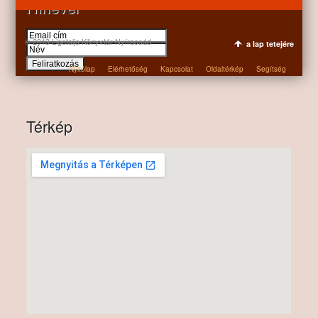
Hírlevél
© 2013 Ligetalja Könyvtár Nyíracsád
a lap tetejére
Nyitólap
Elérhetőség
Kapcsolat
Oldaltérkép
Segítség
Térkép