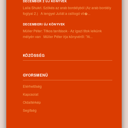
DECEMBER 2 ÚJ KÖNYVEK
Cím:
Laila Shukri. Szökés ​az arab bordélyból (Az arab bordély
4262 Nyíracsád, Kassai u. 4.
foglyai 2.) A lengyel Juliát a csillogó vil�...
Telefon:
+36 52 206 031
DECEMBERI ÚJ KÖNYVEK
Nyitva tartás:
Müller Péter: Titkos tanítások - Az igazi titok lelkünk
Hétfő: 9:00-12:00 13:00-16:30
mélyén van Müller Péter írja könyvéről: "Al...
Kedd: 9:00-12:00 13:00-16:30
Szerda: 9:00-12:00 13:00-16:30
Csütörtök: 9:00-12:00 13:00-16:30
KÖZÖSSÉG
Péntek: 9:00-12:00 13:00-16:30
Szombat: 9:00-12:00
Vasárnap: zárva
GYORSMENÜ
Elérhetőség
Hírlevél
Kapcsolat
Oldaltérkép
Segítség