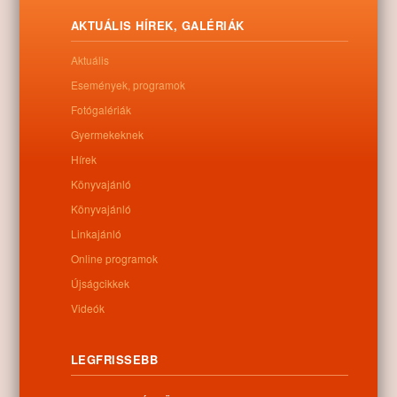
Letöltés
AKTUÁLIS HÍREK, GALÉRIÁK
Aktuális
Események, programok
0
Fotógalériák
Gyermekeknek
Kapcsolódó anyagok
Hírek
Könyvajánló
Nem található kapcsolódó anyag
Könyvajánló
Linkajánló
Online programok
Kategóriák:
Egyéb
Újságcikkek
Videók
LEGFRISSEBB
Információk