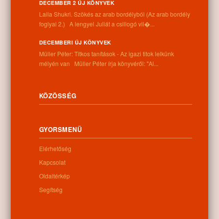
DECEMBER 2 ÚJ KÖNYVEK
Laila Shukri. Szökés ​az arab bordélyból (Az arab bordély
Információk
foglyai 2.) A lengyel Juliát a csillogó vil�...
Cím:
DECEMBERI ÚJ KÖNYVEK
4262 Nyíracsád, Kassai u. 4.
Müller Péter: Titkos tanítások - Az igazi titok lelkünk
Telefon:
mélyén van Müller Péter írja könyvéről: "Al...
+36 52 206 031
Nyitva tartás:
Hétfő: 9:00-12:00 13:00-16:30
KÖZÖSSÉG
Kedd: 9:00-12:00 13:00-16:30
Szerda: 9:00-12:00 13:00-16:30
Csütörtök: 9:00-12:00 13:00-16:30
GYORSMENÜ
Péntek: 9:00-12:00 13:00-16:30
Szombat: 9:00-12:00
Elérhetőség
Vasárnap: zárva
Kapcsolat
Oldaltérkép
Hírlevél
Segítség