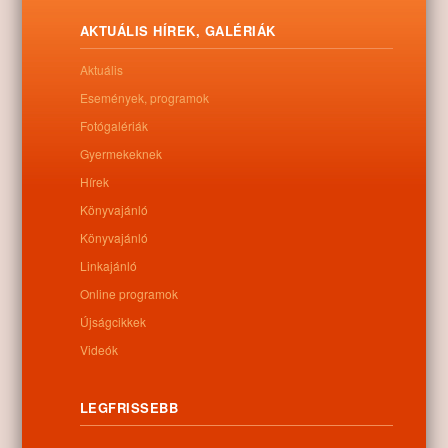
a megyénk északkeleti részén található községek és az említett
város is közigazgatásilag Szabolcs vármegyéhez tartoztak.
AKTUÁLIS HÍREK, GALÉRIÁK
Letöltés
Aktuális
Események, programok
Fotógalériák
Gyermekeknek
0
Hírek
Könyvajánló
Kapcsolódó anyagok
Könyvajánló
Linkajánló
Nem található kapcsolódó anyag
Online programok
Újságcikkek
Videók
Kategóriák:
Egyéb
LEGFRISSEBB