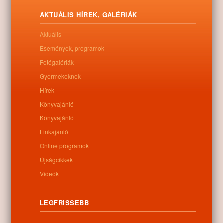
Letöltés
AKTUÁLIS HÍREK, GALÉRIÁK
Aktuális
Események, programok
Fotógalériák
0
Gyermekeknek
Hírek
Kapcsolódó anyagok
Könyvajánló
Nem található kapcsolódó anyag
Könyvajánló
Linkajánló
Online programok
Újságcikkek
Kategóriák:
Egyéb
Videók
LEGFRISSEBB