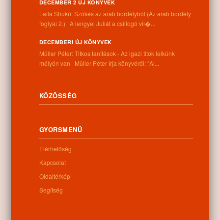
Információk
DECEMBER 2 ÚJ KÖNYVEK
Laila Shukri. Szökés ​az arab bordélyból (Az arab bordély
Cím:
foglyai 2.) A lengyel Juliát a csillogó vil�...
4262 Nyíracsád, Kassai u. 4.
Telefon:
DECEMBERI ÚJ KÖNYVEK
+36 52 206 031
Müller Péter: Titkos tanítások - Az igazi titok lelkünk
Nyitva tartás:
mélyén van Müller Péter írja könyvéről: "Al...
Hétfő: 9:00-12:00 13:00-16:30
Kedd: 9:00-12:00 13:00-16:30
Szerda: 9:00-12:00 13:00-16:30
KÖZÖSSÉG
Csütörtök: 9:00-12:00 13:00-16:30
Péntek: 9:00-12:00 13:00-16:30
Szombat: 9:00-12:00
GYORSMENÜ
Vasárnap: zárva
Elérhetőség
Kapcsolat
Hírlevél
Oldaltérkép
Segítség