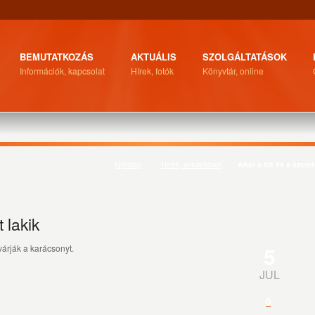
BEMUTATKOZÁS
AKTUÁLIS
SZOLGÁLTATÁSOK
Információk, kapcsolat
Hírek, fotók
Könyvtár, online
Nyitólap
Hírek, aktualitások
Ahol a hit és a szeret
 lakik
5
árják a karácsonyt.
JUL
0