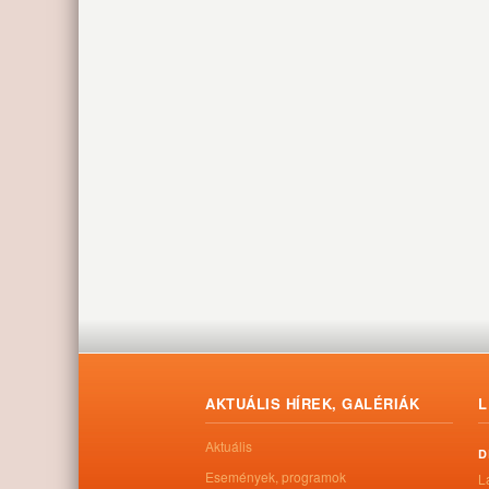
AKTUÁLIS HÍREK, GALÉRIÁK
L
Aktuális
D
Események, programok
L