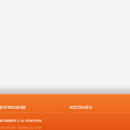
EGFRISSEBB
KÖZÖSSÉG
ECEMBER 2 ÚJ KÖNYVEK
aila Shukri. Szökés ​az arab