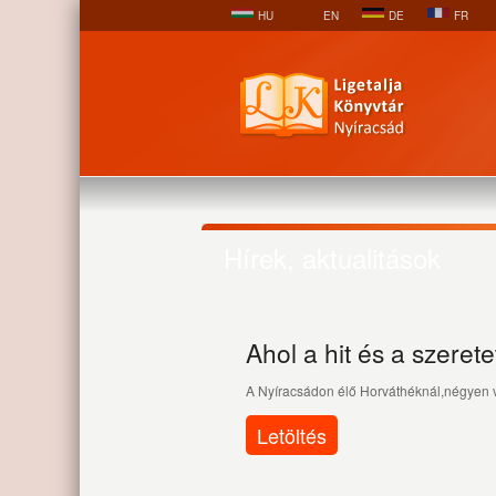
HU
EN
DE
FR
Hírek, aktualitások
Ahol a hit és a szeretet
A Nyíracsádon élő Horváthéknál,négyen v
Letöltés