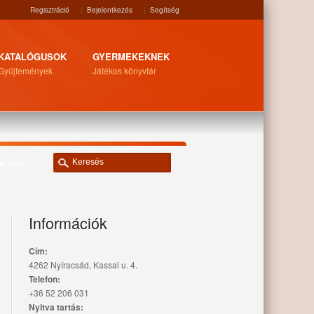
Regisztráció
|
Bejelentkezés
|
Segítség
KATALÓGUSOK
GYERMEKEKNEK
Gyűjtemények
Játékos könyvtár
et lakik
Információk
Cím:
4262 Nyíracsád, Kassai u. 4.
Telefon:
+36 52 206 031
Nyitva tartás: