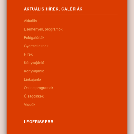
nyírségi község­hez tartozó Buzita tanya­ településen.
AKTUÁLIS HÍREK, GALÉRIÁK
Letöltés
Aktuális
Események, programok
Fotógalériák
0
Gyermekeknek
Hírek
Kapcsolódó anyagok
Könyvajánló
Könyvajánló
Nem található kapcsolódó anyag
Linkajánló
Online programok
Újságcikkek
Videók
Kategóriák:
Egyéb
LEGFRISSEBB