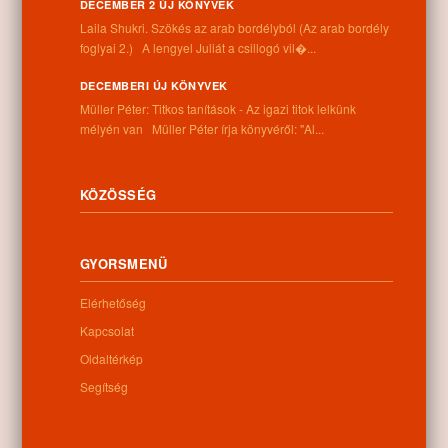
DECEMBER 2 ÚJ KÖNYVEK
Információk
Laila Shukri. Szökés ​az arab bordélyból (Az arab bordély
foglyai 2.) A lengyel Juliát a csillogó vil�...
Cím:
4262 Nyíracsád, Kassai u. 4.
DECEMBERI ÚJ KÖNYVEK
Telefon:
Müller Péter: Titkos tanítások - Az igazi titok lelkünk
+36 52 206 031
mélyén van Müller Péter írja könyvéről: "Al...
Nyitva tartás:
Hétfő: 9:00-12:00 13:00-16:30
Kedd: 9:00-12:00 13:00-16:30
KÖZÖSSÉG
Szerda: 9:00-12:00 13:00-16:30
Csütörtök: 9:00-12:00 13:00-16:30
Péntek: 9:00-12:00 13:00-16:30
GYORSMENÜ
Szombat: 9:00-12:00
Vasárnap: zárva
Elérhetőség
Kapcsolat
Oldaltérkép
Hírlevél
Segítség