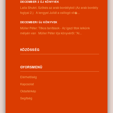
DECEMBER 2 ÚJ KÖNYVEK
Laila Shukri. Szökés ​az arab bordélyból (Az arab bordély
foglyai 2.) A lengyel Juliát a csillogó vil�...
Információk
DECEMBERI ÚJ KÖNYVEK
Müller Péter: Titkos tanítások - Az igazi titok lelkünk
Cím:
mélyén van Müller Péter írja könyvéről: "Al...
4262 Nyíracsád, Kassai u. 4.
Telefon:
+36 52 206 031
KÖZÖSSÉG
Nyitva tartás:
Hétfő: 9:00-12:00 13:00-16:30
Kedd: 9:00-12:00 13:00-16:30
GYORSMENÜ
Szerda: 9:00-12:00 13:00-16:30
Csütörtök: 9:00-12:00 13:00-16:30
Elérhetőség
Péntek: 9:00-12:00 13:00-16:30
Szombat: 9:00-12:00
Kapcsolat
Vasárnap: zárva
Oldaltérkép
Segítség
Hírlevél