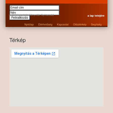
© 2013 Ligetalja Könyvtár Nyíracsád
a lap tetejére
Nyitólap
Elérhetőség
Kapcsolat
Oldaltérkép
Segítség
Térkép