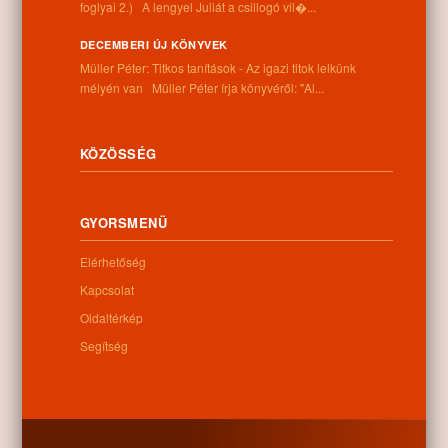
foglyai 2.) A lengyel Juliát a csillogó vil�...
Cím:
4262 Nyíracsád, Kassai u. 4.
DECEMBERI ÚJ KÖNYVEK
Telefon:
Müller Péter: Titkos tanítások - Az igazi titok lelkünk
+36 52 206 031
mélyén van Müller Péter írja könyvéről: "Al...
Nyitva tartás:
Hétfő: 9:00-12:00 13:00-16:30
Kedd: 9:00-12:00 13:00-16:30
Szerda: 9:00-12:00 13:00-16:30
KÖZÖSSÉG
Csütörtök: 9:00-12:00 13:00-16:30
Péntek: 9:00-12:00 13:00-16:30
Szombat: 9:00-12:00
GYORSMENÜ
Vasárnap: zárva
Elérhetőség
Kapcsolat
Hírlevél
Oldaltérkép
Segítség