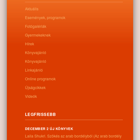
Aktuális
Események, programok
Fotógalériák
0
Gyermekeknek
Hírek
Kapcsolódó anyagok
Könyvajánló
Könyvajánló
Nem található kapcsolódó anyag
Linkajánló
Online programok
Újságcikkek
Kategóriák:
Egyéb
Videók
LEGFRISSEBB
Információk
DECEMBER 2 ÚJ KÖNYVEK
Laila Shukri. Szökés ​az arab bordélyból (Az arab bordély