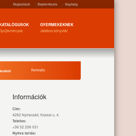
Regisztráció
|
Bejelentkezés
|
Segítség
KATALÓGUSOK
GYERMEKEKNEK
Gyűjtemények
Játékos könyvtár
kolától
Információk
Cím:
4262 Nyíracsád, Kassai u. 4.
Telefon:
+36 52 206 031
Nyitva tartás: