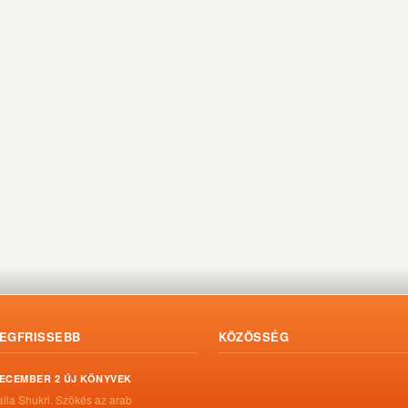
EGFRISSEBB
KÖZÖSSÉG
ECEMBER 2 ÚJ KÖNYVEK
aila Shukri. Szökés ​az arab