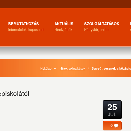
BEMUTATKOZÁS
AKTUÁLIS
SZOLGÁLTATÁSOK
Információk, kapcsolat
Hírek, fotók
Könyvtár, online
Nyitólap
Hírek, aktualitások
Búcsút vesznek a középis
piskolától
25
JUL
0