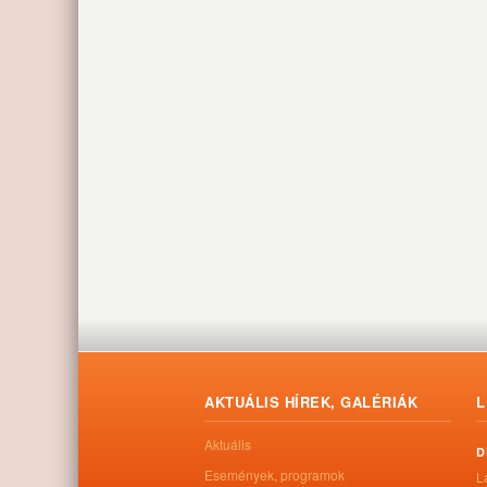
AKTUÁLIS HÍREK, GALÉRIÁK
L
Aktuális
D
Események, programok
L