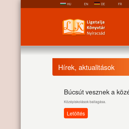
HU
EN
DE
FR
Hírek, aktualitások
Búcsút vesznek a közé
Középiskolások ballagása.
Letöltés