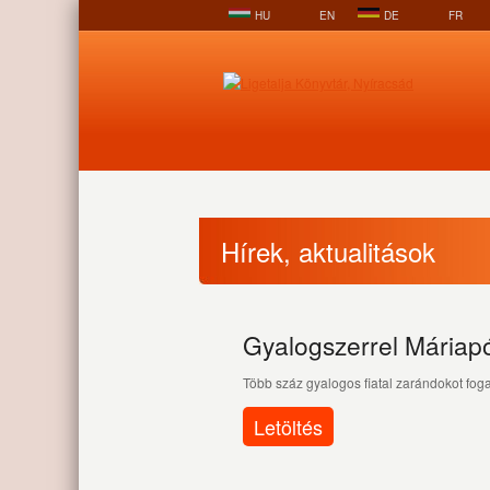
HU
EN
DE
FR
Hírek, aktualitások
Gyalogszerrel Máriap
Több száz gyalogos fiatal zarándokot fog
Letöltés