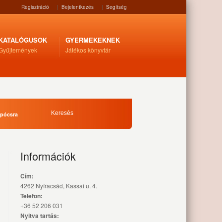
Regisztráció
|
Bejelentkezés
|
Segítség
KATALÓGUSOK
GYERMEKEKNEK
Gyűjtemények
Játékos könyvtár
apócsra
Információk
Cím:
4262 Nyíracsád, Kassai u. 4.
Telefon:
+36 52 206 031
Nyitva tartás: