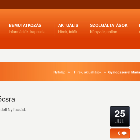
BEMUTATKOZÁS
AKTUÁLIS
SZOLGÁLTATÁSOK
Információk, kapcsolat
Hírek, fotók
Könyvtár, online
Nyitólap
Hírek, aktualitások
Gyalogszerrel Mári
ócsra
25
adott Nyíracsád.
JUL
0