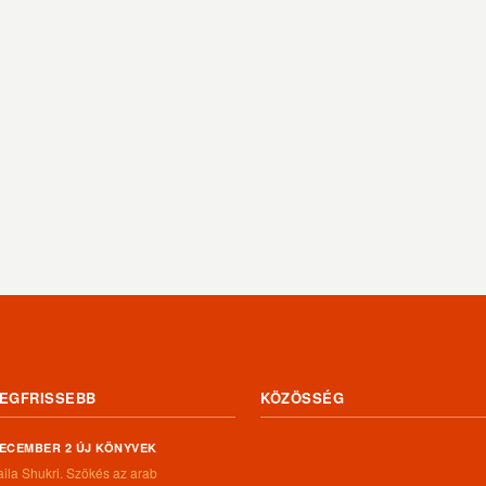
EGFRISSEBB
KÖZÖSSÉG
ECEMBER 2 ÚJ KÖNYVEK
aila Shukri. Szökés ​az arab