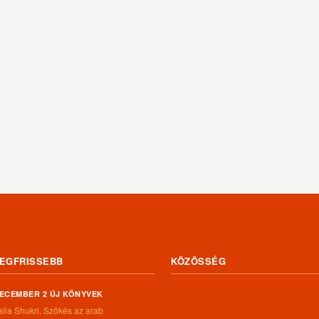
EGFRISSEBB
KÖZÖSSÉG
ECEMBER 2 ÚJ KÖNYVEK
aila Shukri. Szökés ​az arab