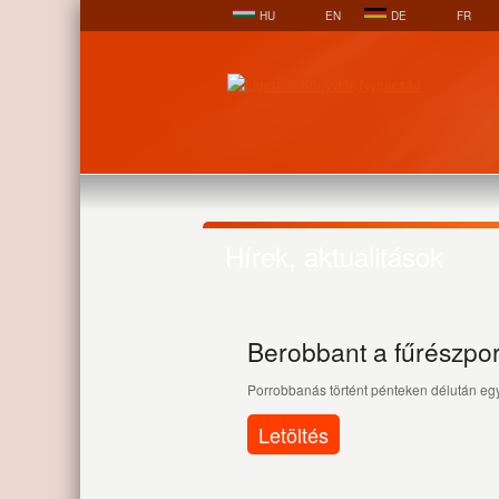
HU
EN
DE
FR
Hírek, aktualitások
Berobbant a fűrészpo
Porrobbanás történt pénteken délután egy
Letöltés