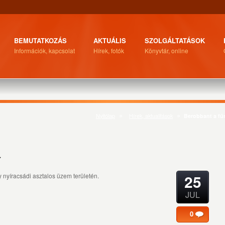
BEMUTATKOZÁS
AKTUÁLIS
SZOLGÁLTATÁSOK
Információk, kapcsolat
Hírek, fotók
Könyvtár, online
Nyitólap
Hírek, aktualitások
Berobbant a fű
r
25
 nyíracsádi asztalos üzem területén.
JUL
0