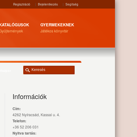
Regisztráció
|
Bejelentkezés
|
Segítség
KATALÓGUSOK
GYERMEKEKNEK
Gyűjtemények
Játékos könyvtár
részpor
Információk
Cím:
4262 Nyíracsád, Kassai u. 4.
Telefon:
+36 52 206 031
Nyitva tartás: