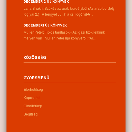
Információk
DECEMBER 2 ÚJ KÖNYVEK
Laila Shukri. Szökés ​az arab bordélyból (Az arab bordély
foglyai 2.) A lengyel Juliát a csillogó vil�...
Cím:
4262 Nyíracsád, Kassai u. 4.
DECEMBERI ÚJ KÖNYVEK
Telefon:
Müller Péter: Titkos tanítások - Az igazi titok lelkünk
+36 52 206 031
mélyén van Müller Péter írja könyvéről: "Al...
Nyitva tartás:
Hétfő: 9:00-12:00 13:00-16:30
Kedd: 9:00-12:00 13:00-16:30
Szerda: 9:00-12:00 13:00-16:30
KÖZÖSSÉG
Csütörtök: 9:00-12:00 13:00-16:30
Péntek: 9:00-12:00 13:00-16:30
Szombat: 9:00-12:00
GYORSMENÜ
Vasárnap: zárva
Elérhetőség
Kapcsolat
Hírlevél
Oldaltérkép
Segítség