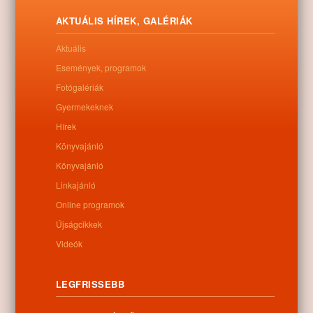
Letöltés
AKTUÁLIS HÍREK, GALÉRIÁK
Aktuális
Események, programok
Fotógalériák
0
Gyermekeknek
Hírek
Kapcsolódó anyagok
Könyvajánló
Könyvajánló
Nem található kapcsolódó anyag
Linkajánló
Online programok
Újságcikkek
Kategóriák:
Egyéb
Videók
LEGFRISSEBB