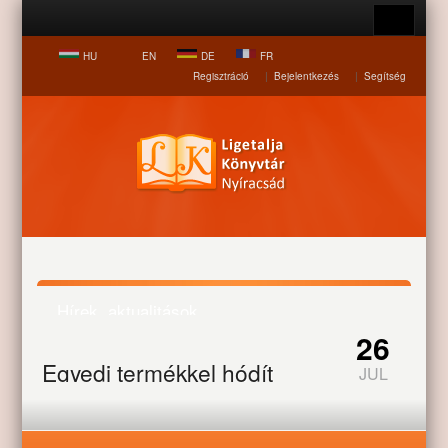
HU
EN
DE
FR
Regisztráció
|
Bejelentkezés
|
Segítség
Hírek, aktualitások
26
Egyedi termékkel hódít
JUL
Nyitólap
Hírek, aktualitások
Egyedi termékkel hódít
Nyíracsádi pékségről szóló cikk.