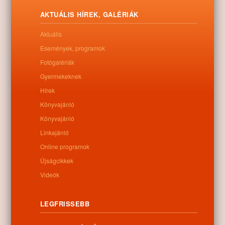
Letöltés
AKTUÁLIS HÍREK, GALÉRIÁK
Aktuális
Események, programok
0
Fotógalériák
Gyermekeknek
Kapcsolódó anyagok
Hírek
Könyvajánló
Nem található kapcsolódó anyag
Könyvajánló
Linkajánló
Online programok
Kategóriák:
Egyéb
Újságcikkek
Videók
LEGFRISSEBB
Információk