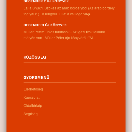
DECEMBER 2 ÚJ KÖNYVEK
Cím:
Laila Shukri. Szökés ​az arab bordélyból (Az arab bordély
4262 Nyíracsád, Kassai u. 4.
foglyai 2.) A lengyel Juliát a csillogó vil�...
Telefon:
+36 52 206 031
DECEMBERI ÚJ KÖNYVEK
Nyitva tartás:
Müller Péter: Titkos tanítások - Az igazi titok lelkünk
Hétfő: 9:00-12:00 13:00-16:30
mélyén van Müller Péter írja könyvéről: "Al...
Kedd: 9:00-12:00 13:00-16:30
Szerda: 9:00-12:00 13:00-16:30
Csütörtök: 9:00-12:00 13:00-16:30
KÖZÖSSÉG
Péntek: 9:00-12:00 13:00-16:30
Szombat: 9:00-12:00
Vasárnap: zárva
GYORSMENÜ
Elérhetőség
Hírlevél
Kapcsolat
Oldaltérkép
Segítség