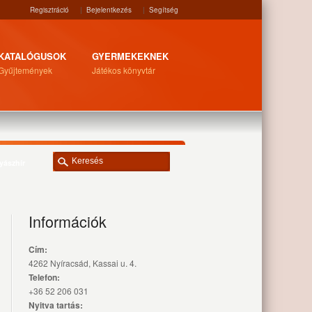
Regisztráció
|
Bejelentkezés
|
Segítség
KATALÓGUSOK
GYERMEKEKNEK
Gyűjtemények
Játékos könyvtár
yászhír
Információk
Cím:
4262 Nyíracsád, Kassai u. 4.
Telefon:
+36 52 206 031
Nyitva tartás: