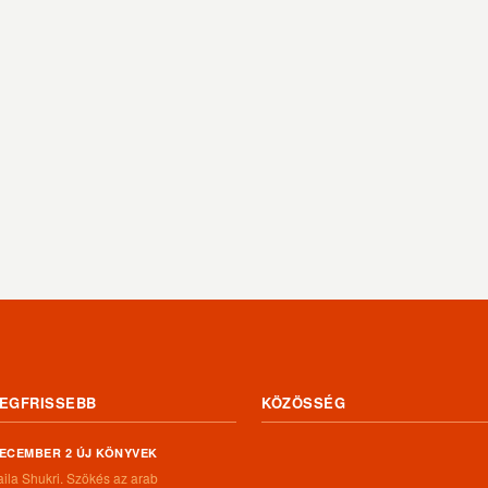
EGFRISSEBB
KÖZÖSSÉG
ECEMBER 2 ÚJ KÖNYVEK
aila Shukri. Szökés ​az arab