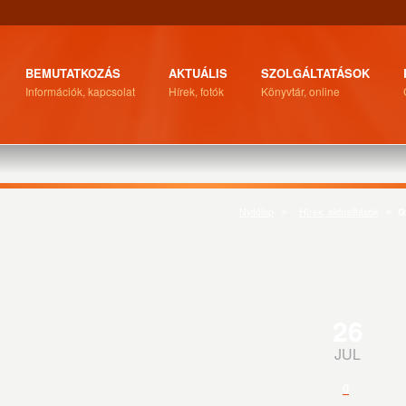
BEMUTATKOZÁS
AKTUÁLIS
SZOLGÁLTATÁSOK
Információk, kapcsolat
Hírek, fotók
Könyvtár, online
Nyitólap
Hírek, aktualitások
G
26
JUL
0