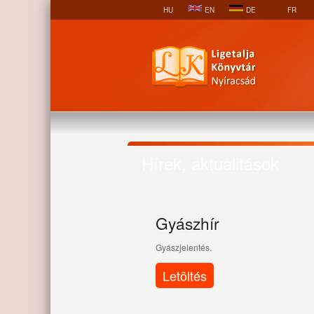
HU
EN
DE
FR
Hírek, aktualitások
Gyászhír
Gyászjelentés.
Letöltés