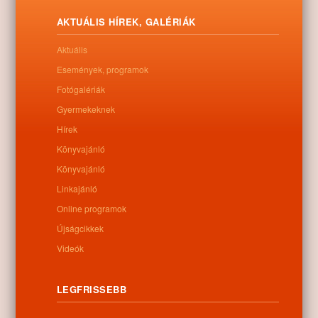
agrártárca tanyafejlesztési programjába, melyben a lakosság
legalább két százaléka külterületeken él.
AKTUÁLIS HÍREK, GALÉRIÁK
Letöltés
Aktuális
Események, programok
Fotógalériák
Gyermekeknek
0
Hírek
Könyvajánló
Kapcsolódó anyagok
Könyvajánló
Linkajánló
Nem található kapcsolódó anyag
Online programok
Újságcikkek
Videók
Kategóriák:
Egyéb
LEGFRISSEBB