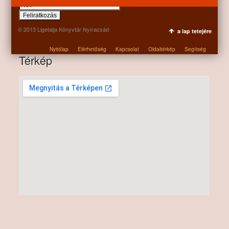
© 2013 Ligetalja Könyvtár Nyíracsád
a lap tetejére
Nyitólap
Elérhetőség
Kapcsolat
Oldaltérkép
Segítség
Térkép