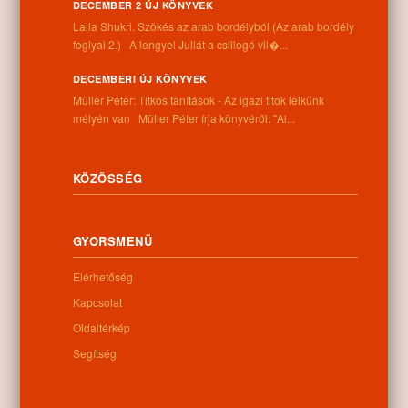
DECEMBER 2 ÚJ KÖNYVEK
Laila Shukri. Szökés ​az arab bordélyból (Az arab bordély
Információk
foglyai 2.) A lengyel Juliát a csillogó vil�...
DECEMBERI ÚJ KÖNYVEK
Cím:
Müller Péter: Titkos tanítások - Az igazi titok lelkünk
4262 Nyíracsád, Kassai u. 4.
mélyén van Müller Péter írja könyvéről: "Al...
Telefon:
+36 52 206 031
Nyitva tartás:
Hétfő: 9:00-12:00 13:00-16:30
KÖZÖSSÉG
Kedd: 9:00-12:00 13:00-16:30
Szerda: 9:00-12:00 13:00-16:30
Csütörtök: 9:00-12:00 13:00-16:30
GYORSMENÜ
Péntek: 9:00-12:00 13:00-16:30
Szombat: 9:00-12:00
Elérhetőség
Vasárnap: zárva
Kapcsolat
Oldaltérkép
Segítség
Hírlevél