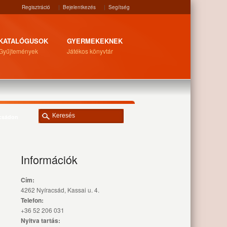
Regisztráció
|
Bejelentkezés
|
Segítség
KATALÓGUSOK
GYERMEKEKNEK
Gyűjtemények
Játékos könyvtár
acsádon
Információk
Cím:
4262 Nyíracsád, Kassai u. 4.
Telefon:
+36 52 206 031
Nyitva tartás: