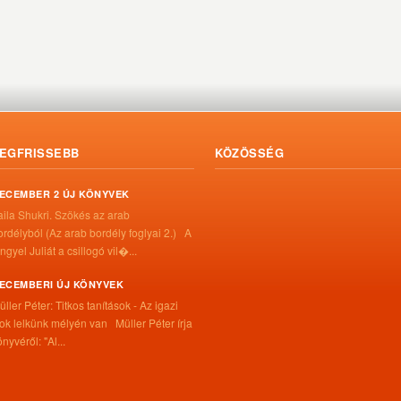
EGFRISSEBB
KÖZÖSSÉG
ECEMBER 2 ÚJ KÖNYVEK
aila Shukri. Szökés ​az arab
ordélyból (Az arab bordély foglyai 2.) A
ngyel Juliát a csillogó vil�...
ECEMBERI ÚJ KÖNYVEK
üller Péter: Titkos tanítások - Az igazi
itok lelkünk mélyén van Müller Péter írja
nyvéről: "Al...