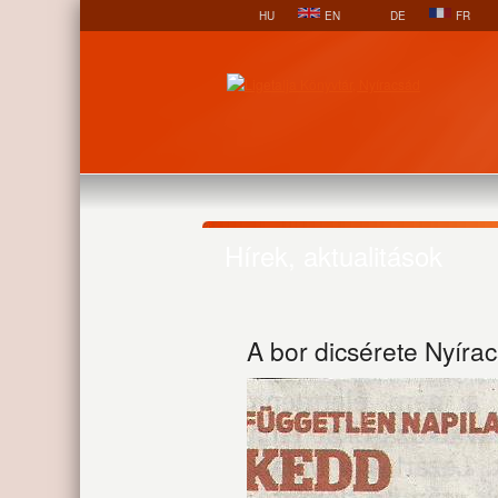
HU
EN
DE
FR
Hírek, aktualitások
A bor dicsérete Nyíra