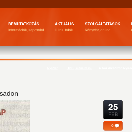
BEMUTATKOZÁS
AKTUÁLIS
SZOLGÁLTATÁSOK
Információk, kapcsolat
Hírek, fotók
Könyvtár, online
Nyitólap
Hírek, aktualitások
A bor dicsérete Nyír
csádon
25
FEB
0