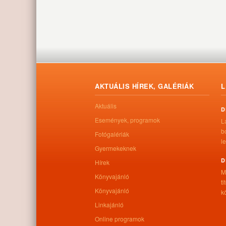
AKTUÁLIS HÍREK, GALÉRIÁK
L
Aktuális
D
Események, programok
L
b
Fotógalériák
le
Gyermekeknek
D
Hírek
M
Könyvajánló
t
Könyvajánló
kö
Linkajánló
Online programok