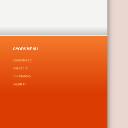
GYORSMENÜ
Elérhetőség
Kapcsolat
Oldaltérkép
Segítség