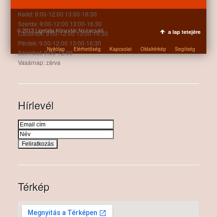
Hétfő: 9:00-12:00 13:00-16:30
Kedd: 9:00-12:00 13:00-16:30
Szerda: 9:00-12:00 13:00-16:30
© 2013 Ligetalja Könyvtár Nyíracsád
a lap tetejére
Csütörtök: 9:00-12:00 13:00-16:30
Péntek: 9:00-12:00 13:00-16:30
Nyitólap
Elérhetőség
Kapcsolat
Oldaltérkép
Segítség
Szombat: 9:00-12:00
Vasárnap: zárva
Hírlevél
Térkép