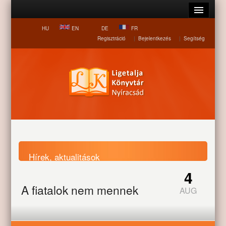
HU
EN
DE
FR
Regisztráció
|
Bejelentkezés
|
Segítség
Hírek, aktualitások
4
A fiatalok nem mennek
AUG
Nyitólap
Hírek, aktualitások
A fiatalok nem mennek