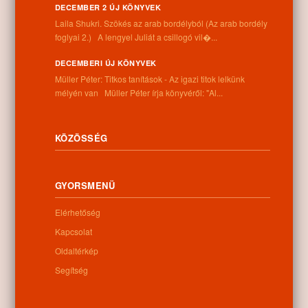
DECEMBER 2 ÚJ KÖNYVEK
Laila Shukri. Szökés ​az arab bordélyból (Az arab bordély
Kapcsolódó anyagok
foglyai 2.) A lengyel Juliát a csillogó vil�...
DECEMBERI ÚJ KÖNYVEK
Nem található kapcsolódó anyag
Müller Péter: Titkos tanítások - Az igazi titok lelkünk
mélyén van Müller Péter írja könyvéről: "Al...
KÖZÖSSÉG
Kategóriák:
Egyéb
GYORSMENÜ
Elérhetőség
Információk
Kapcsolat
Cím:
Oldaltérkép
4262 Nyíracsád, Kassai u. 4.
Segítség
Telefon:
+36 52 206 031
Nyitva tartás: