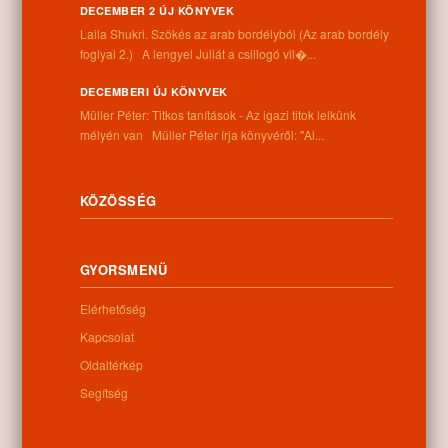
DECEMBER 2 ÚJ KÖNYVEK
Laila Shukri. Szökés ​az arab bordélyból (Az arab bordély
foglyai 2.) A lengyel Juliát a csillogó vil�...
Kapcsolódó anyagok
DECEMBERI ÚJ KÖNYVEK
Nem található kapcsolódó anyag
Müller Péter: Titkos tanítások - Az igazi titok lelkünk
mélyén van Müller Péter írja könyvéről: "Al...
KÖZÖSSÉG
Kategóriák:
Egyéb
GYORSMENÜ
Elérhetőség
Információk
Kapcsolat
Cím:
Oldaltérkép
4262 Nyíracsád, Kassai u. 4.
Segítség
Telefon:
+36 52 206 031
Nyitva tartás: