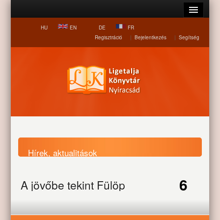
HU
EN
DE
FR
Regisztráció
|
Bejelentkezés
|
Segítség
Hírek, aktualitások
6
A jövőbe tekint Fülöp
Nyitólap
Hírek, aktualitások
A jövőbe tekint Fülöp
lakossága
lakossága
AUG