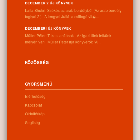
DECEMBER 2 ÚJ KÖNYVEK
Nem található kapcsolódó anyag
Laila Shukri. Szökés ​az arab bordélyból (Az arab bordély
foglyai 2.) A lengyel Juliát a csillogó vil�...
DECEMBERI ÚJ KÖNYVEK
Müller Péter: Titkos tanítások - Az igazi titok lelkünk
mélyén van Müller Péter írja könyvéről: "Al...
Kategóriák:
Egyéb
KÖZÖSSÉG
Információk
GYORSMENÜ
Cím:
Elérhetőség
4262 Nyíracsád, Kassai u. 4.
Telefon:
Kapcsolat
+36 52 206 031
Oldaltérkép
Nyitva tartás:
Hétfő: 9:00-12:00 13:00-16:30
Segítség
Kedd: 9:00-12:00 13:00-16:30
Szerda: 9:00-12:00 13:00-16:30
Csütörtök: 9:00-12:00 13:00-16:30