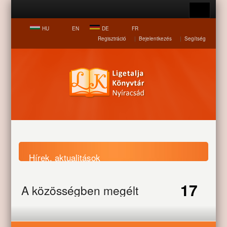
HU
EN
DE
FR
Regisztráció
|
Bejelentkezés
|
Segítség
Hírek, aktualitások
17
A közösségben megélt
Nyitólap
Hírek, aktualitások
A közösségben megélt
feltöltődés a cél
feltöltődés a cél
OCT