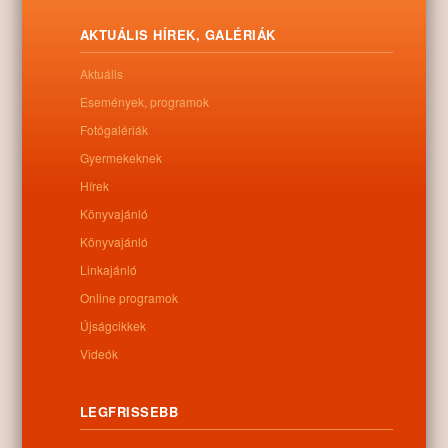
AKTUÁLIS HÍREK, GALÉRIÁK
Aktuális
Események, programok
Fotógalériák
Gyermekeknek
Hírek
Könyvajánló
Könyvajánló
Letöltés
Linkajánló
Online programok
Újságcikkek
Videók
0
LEGFRISSEBB
Kapcsolódó anyagok