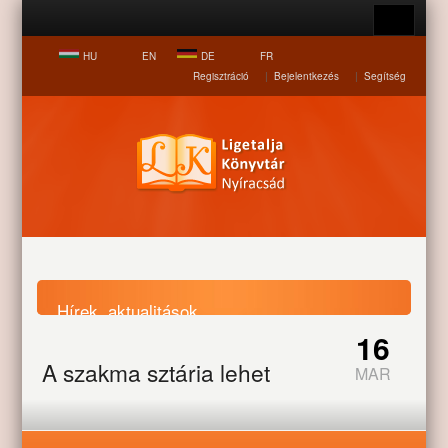
HU
EN
DE
FR
Regisztráció
|
Bejelentkezés
|
Segítség
Hírek, aktualitások
16
A szakma sztárja lehet
MAR
Nyitólap
Hírek, aktualitások
A szakma sztárja lehet
Letöltés