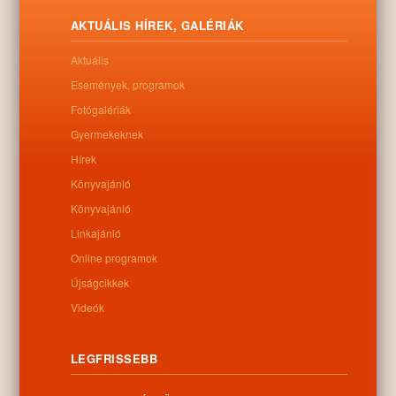
AKTUÁLIS HÍREK, GALÉRIÁK
Aktuális
Események, programok
0
Fotógalériák
Gyermekeknek
Kapcsolódó anyagok
Hírek
Könyvajánló
Nem található kapcsolódó anyag
Könyvajánló
Linkajánló
Online programok
Kategóriák:
Egyéb
Újságcikkek
Videók
LEGFRISSEBB
Információk