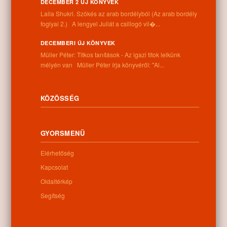
DECEMBER 2 ÚJ KÖNYVEK
Cím:
Laila Shukri. Szökés ​az arab bordélyból (Az arab bordély
4262 Nyíracsád, Kassai u. 4.
foglyai 2.) A lengyel Juliát a csillogó vil�...
Telefon:
+36 52 206 031
DECEMBERI ÚJ KÖNYVEK
Nyitva tartás:
Müller Péter: Titkos tanítások - Az igazi titok lelkünk
Hétfő: 9:00-12:00 13:00-16:30
mélyén van Müller Péter írja könyvéről: "Al...
Kedd: 9:00-12:00 13:00-16:30
Szerda: 9:00-12:00 13:00-16:30
Csütörtök: 9:00-12:00 13:00-16:30
KÖZÖSSÉG
Péntek: 9:00-12:00 13:00-16:30
Szombat: 9:00-12:00
Vasárnap: zárva
GYORSMENÜ
Elérhetőség
Hírlevél
Kapcsolat
Oldaltérkép
Segítség