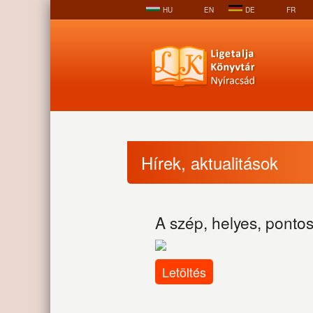
HU
EN
DE
FR
Hírek, aktualitások
A szép, helyes, ponto
Letöltés