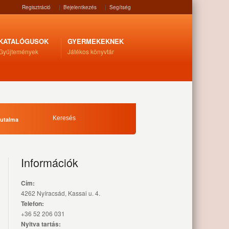
Regisztráció
|
Bejelentkezés
|
Segítség
KATALÓGUSOK
GYERMEKEKNEK
Gyűjtemények
Játékos könyvtár
jutalma
Információk
Cím:
4262 Nyíracsád, Kassai u. 4.
Telefon:
+36 52 206 031
Nyitva tartás: