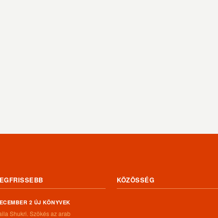
EGFRISSEBB
KÖZÖSSÉG
ECEMBER 2 ÚJ KÖNYVEK
aila Shukri. Szökés ​az arab