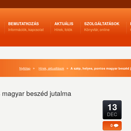
BEMUTATKOZÁS
AKTUÁLIS
SZOLGÁLTATÁSOK
Információk, kapcsolat
Hírek, fotók
Könyvtár, online
Nyitólap
Hírek, aktualitások
A szép, helyes, pontos magyar beszéd 
s magyar beszéd jutalma
13
DEC
0