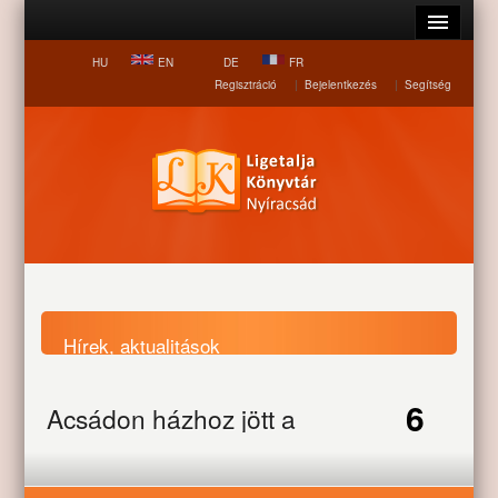
HU
EN
DE
FR
Regisztráció
|
Bejelentkezés
|
Segítség
Hírek, aktualitások
6
Acsádon házhoz jött a
Nyitólap
Hírek, aktualitások
Acsádon házhoz jött a
szving
szving
MAR