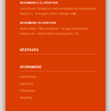
DECEMBER 2 ÚJ KÖNYVEK
0
Laila Shukri. Szökés ​az arab bordélyból (Az arab bordély
foglyai 2.) A lengyel Juliát a csillogó vil�...
Kapcsolódó anyagok
DECEMBERI ÚJ KÖNYVEK
Müller Péter: Titkos tanítások - Az igazi titok lelkünk
Nem található kapcsolódó anyag
mélyén van Müller Péter írja könyvéről: "Al...
KÖZÖSSÉG
Kategóriák:
Egyéb
GYORSMENÜ
Elérhetőség
Információk
Kapcsolat
Oldaltérkép
Cím:
Segítség
4262 Nyíracsád, Kassai u. 4.
Telefon:
+36 52 206 031