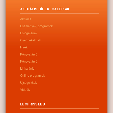
AKTUÁLIS HÍREK, GALÉRIÁK
Aktuális
Események, programok
Fotógalériák
Gyermekeknek
Hírek
Könyvajánló
Könyvajánló
Linkajánló
Online programok
Újságcikkek
Letöltés
Videók
LEGFRISSEBB