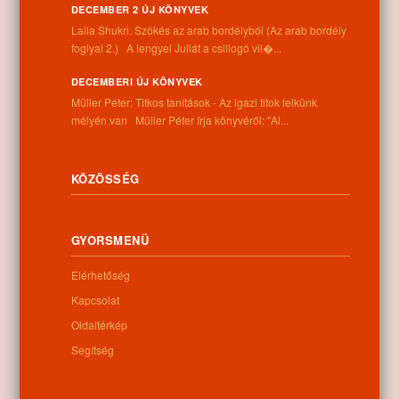
DECEMBER 2 ÚJ KÖNYVEK
Laila Shukri. Szökés ​az arab bordélyból (Az arab bordély
Kapcsolódó anyagok
foglyai 2.) A lengyel Juliát a csillogó vil�...
DECEMBERI ÚJ KÖNYVEK
Nem található kapcsolódó anyag
Müller Péter: Titkos tanítások - Az igazi titok lelkünk
mélyén van Müller Péter írja könyvéről: "Al...
Kategóriák:
Egyéb
KÖZÖSSÉG
GYORSMENÜ
Információk
Elérhetőség
Kapcsolat
Cím:
Oldaltérkép
4262 Nyíracsád, Kassai u. 4.
Telefon:
Segítség
+36 52 206 031
Nyitva tartás: