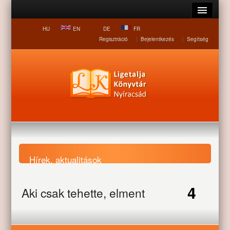
HU
EN
DE
FR
Regisztráció
|
Bejelentkezés
|
Segítség
Hírek, aktualitások
4
Aki csak tehette, elment
Nyitólap
Hírek, aktualitások
Aki csak tehette, elment
látogatni
látogatni
JAN