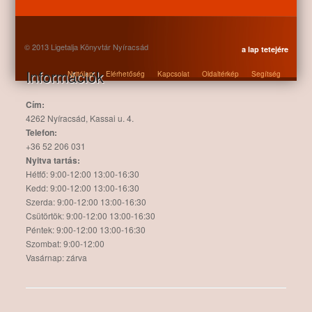
© 2013 Ligetalja Könyvtár Nyíracsád
a lap tetejére
Információk
Nyitólap
Elérhetőség
Kapcsolat
Oldaltérkép
Segítség
Cím:
4262 Nyíracsád, Kassai u. 4.
Telefon:
+36 52 206 031
Nyitva tartás:
Hétfő: 9:00-12:00 13:00-16:30
Kedd: 9:00-12:00 13:00-16:30
Szerda: 9:00-12:00 13:00-16:30
Csütörtök: 9:00-12:00 13:00-16:30
Péntek: 9:00-12:00 13:00-16:30
Szombat: 9:00-12:00
Vasárnap: zárva