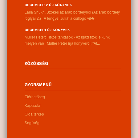
DECEMBER 2 ÚJ KÖNYVEK
Laila Shukri. Szökés ​az arab bordélyból (Az arab bordély
foglyai 2.) A lengyel Juliát a csillogó vil�...
DECEMBERI ÚJ KÖNYVEK
Müller Péter: Titkos tanítások - Az igazi titok lelkünk
Letöltés
mélyén van Müller Péter írja könyvéről: "Al...
KÖZÖSSÉG
0
GYORSMENÜ
Kapcsolódó anyagok
Elérhetőség
Nem található kapcsolódó anyag
Kapcsolat
Oldaltérkép
Segítség
Kategóriák:
Egyéb