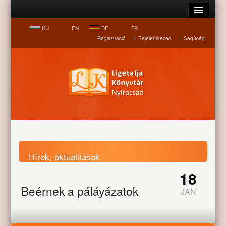
HU
EN
DE
FR
Regisztráció
|
Bejelentkezés
|
Segítség
Hírek, aktualitások
18
Beérnek a páláyázatok
JAN
Nyitólap
Hírek, aktualitások
Beérnek a páláyázatok