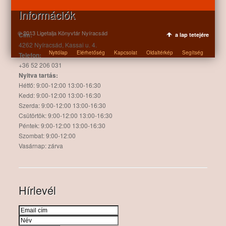
Információk
© 2013 Ligetalja Könyvtár Nyíracsád
Cím:
a lap tetejére
4262 Nyíracsád, Kassai u. 4.
Nyitólap
Elérhetőség
Kapcsolat
Oldaltérkép
Segítség
Telefon:
+36 52 206 031
Nyitva tartás:
Hétfő: 9:00-12:00 13:00-16:30
Kedd: 9:00-12:00 13:00-16:30
Szerda: 9:00-12:00 13:00-16:30
Csütörtök: 9:00-12:00 13:00-16:30
Péntek: 9:00-12:00 13:00-16:30
Szombat: 9:00-12:00
Vasárnap: zárva
Hírlevél