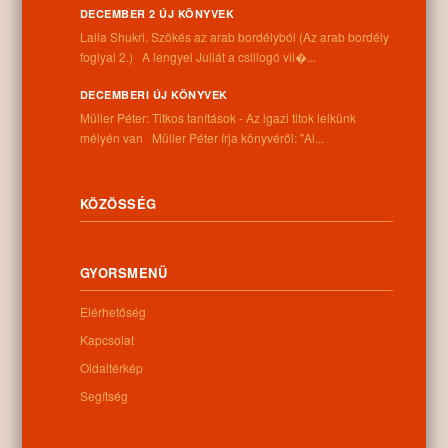
DECEMBER 2 ÚJ KÖNYVEK
Laila Shukri. Szökés ​az arab bordélyból (Az arab bordély
Letöltés
foglyai 2.) A lengyel Juliát a csillogó vil�...
DECEMBERI ÚJ KÖNYVEK
Müller Péter: Titkos tanítások - Az igazi titok lelkünk
mélyén van Müller Péter írja könyvéről: "Al...
0
KÖZÖSSÉG
Kapcsolódó anyagok
Nem található kapcsolódó anyag
GYORSMENÜ
Elérhetőség
Kapcsolat
Kategóriák:
Újságcikkek
Oldaltérkép
Segítség