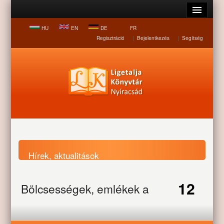
HU
EN
DE
FR
Regisztráció
|
Bejelentkezés
|
Segítség
Hírek, aktualitások
12
Bölcsességek, emlékek a
Nyitólap
Hírek, aktualitások
Bölcsességek, emlékek a
nyugdíjasok találkozóján
nyugdíjasok találkozóján
OCT