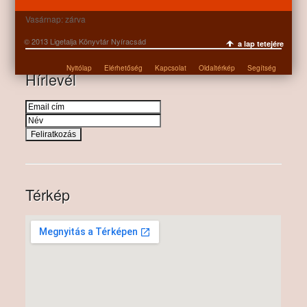
Szombat: 9:00-12:00
Vasárnap: zárva
© 2013 Ligetalja Könyvtár Nyíracsád
a lap tetejére
Nyitólap
Elérhetőség
Kapcsolat
Oldaltérkép
Segítség
Hírlevél
Térkép