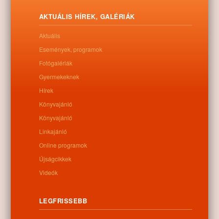
AKTUÁLIS HÍREK, GALÉRIÁK
Aktuális
Események, programok
Fotógalériák
Gyermekeknek
Hírek
Könyvajánló
Letöltés
Könyvajánló
Linkajánló
Online programok
Újságcikkek
0
Videók
Kapcsolódó anyagok
LEGFRISSEBB
Nem található kapcsolódó anyag