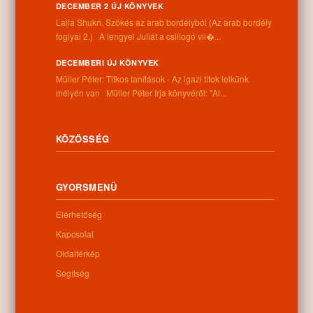
DECEMBER 2 ÚJ KÖNYVEK
Laila Shukri. Szökés ​az arab bordélyból (Az arab bordély
foglyai 2.) A lengyel Juliát a csillogó vil�...
DECEMBERI ÚJ KÖNYVEK
Kategóriák:
Egyéb
Müller Péter: Titkos tanítások - Az igazi titok lelkünk
mélyén van Müller Péter írja könyvéről: "Al...
KÖZÖSSÉG
Információk
Cím:
GYORSMENÜ
4262 Nyíracsád, Kassai u. 4.
Telefon:
Elérhetőség
+36 52 206 031
Kapcsolat
Nyitva tartás:
Hétfő: 9:00-12:00 13:00-16:30
Oldaltérkép
Kedd: 9:00-12:00 13:00-16:30
Segítség
Szerda: 9:00-12:00 13:00-16:30
Csütörtök: 9:00-12:00 13:00-16:30
Péntek: 9:00-12:00 13:00-16:30