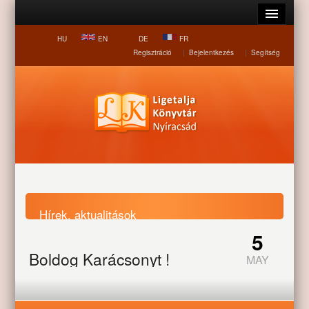
HU
EN
DE
FR
Regisztráció
|
Bejelentkezés
|
Segítség
Hírek, aktualitások
5
Boldog Karácsonyt !
MAY
Nyitólap
Hírek, aktualitások
Boldog Karácsonyt !