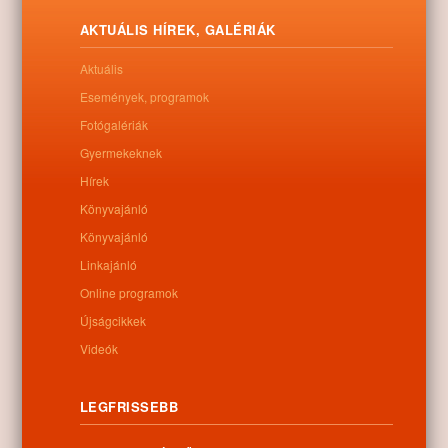
Letöltés
AKTUÁLIS HÍREK, GALÉRIÁK
Aktuális
Események, programok
Fotógalériák
0
Gyermekeknek
Hírek
Kapcsolódó anyagok
Könyvajánló
Nem található kapcsolódó anyag
Könyvajánló
Linkajánló
Online programok
Újságcikkek
Kategóriák:
Egyéb
Videók
LEGFRISSEBB