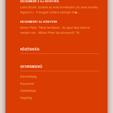
Információk
DECEMBER 2 ÚJ KÖNYVEK
Laila Shukri. Szökés ​az arab bordélyból (Az arab bordély
Cím:
foglyai 2.) A lengyel Juliát a csillogó vil�...
4262 Nyíracsád, Kassai u. 4.
Telefon:
DECEMBERI ÚJ KÖNYVEK
+36 52 206 031
Müller Péter: Titkos tanítások - Az igazi titok lelkünk
Nyitva tartás:
mélyén van Müller Péter írja könyvéről: "Al...
Hétfő: 9:00-12:00 13:00-16:30
Kedd: 9:00-12:00 13:00-16:30
Szerda: 9:00-12:00 13:00-16:30
KÖZÖSSÉG
Csütörtök: 9:00-12:00 13:00-16:30
Péntek: 9:00-12:00 13:00-16:30
Szombat: 9:00-12:00
GYORSMENÜ
Vasárnap: zárva
Elérhetőség
Kapcsolat
Hírlevél
Oldaltérkép
Segítség