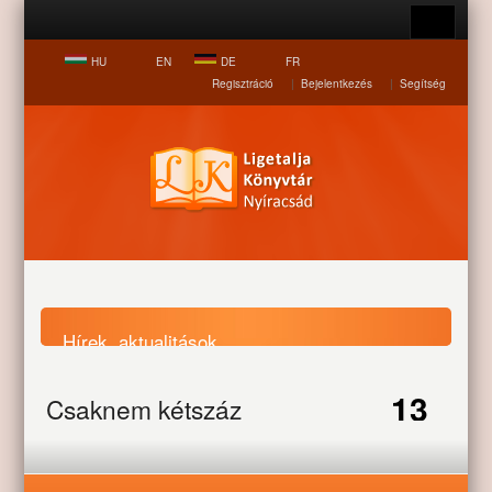
HU
EN
DE
FR
Regisztráció
|
Bejelentkezés
|
Segítség
Hírek, aktualitások
13
Csaknem kétszáz
Nyitólap
Hírek, aktualitások
Csaknem kétszáz
gyereknek ingyen
JUL
gyereknek ingyen