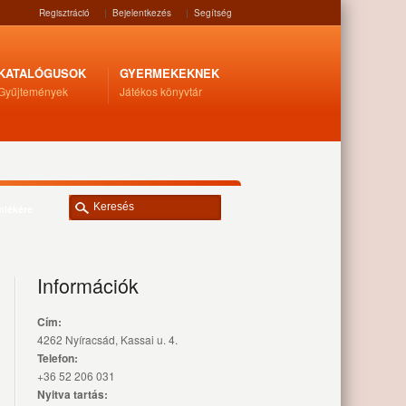
Regisztráció
|
Bejelentkezés
|
Segítség
KATALÓGUSOK
GYERMEKEKNEK
Gyűjtemények
Játékos könyvtár
mlékére
Információk
Cím:
4262 Nyíracsád, Kassai u. 4.
Telefon:
+36 52 206 031
Nyitva tartás: