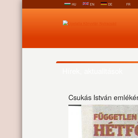
HU
EN
DE
FR
Hírek, aktualitások
Csukás István emléké