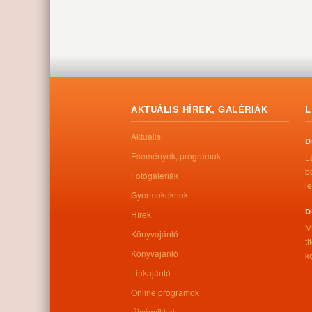
AKTUÁLIS HÍREK, GALÉRIÁK
L
Aktuális
D
Események, programok
L
b
Fotógalériák
le
Gyermekeknek
D
Hírek
M
Könyvajánló
t
Könyvajánló
kö
Linkajánló
Online programok
Újságcikkek