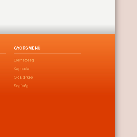
GYORSMENÜ
Elérhetőség
Kapcsolat
Oldaltérkép
Segítség