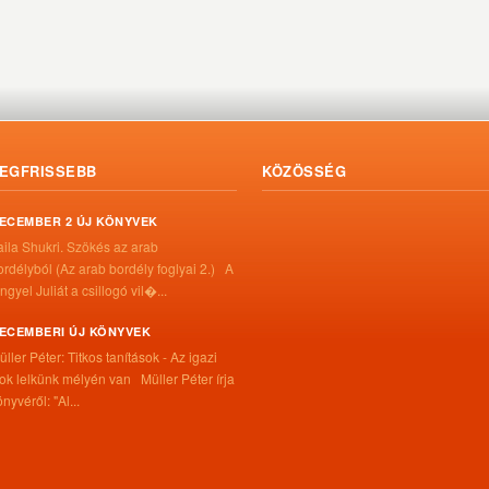
EGFRISSEBB
KÖZÖSSÉG
ECEMBER 2 ÚJ KÖNYVEK
aila Shukri. Szökés ​az arab
ordélyból (Az arab bordély foglyai 2.) A
ngyel Juliát a csillogó vil�...
ECEMBERI ÚJ KÖNYVEK
üller Péter: Titkos tanítások - Az igazi
itok lelkünk mélyén van Müller Péter írja
nyvéről: "Al...