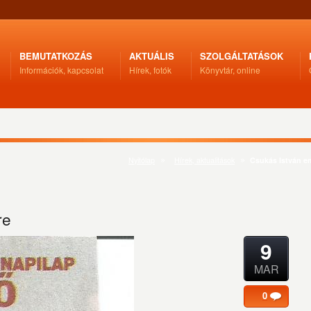
BEMUTATKOZÁS
AKTUÁLIS
SZOLGÁLTATÁSOK
Információk, kapcsolat
Hírek, fotók
Könyvtár, online
Nyitólap
Hírek, aktualitások
Csukás István e
re
9
MAR
0